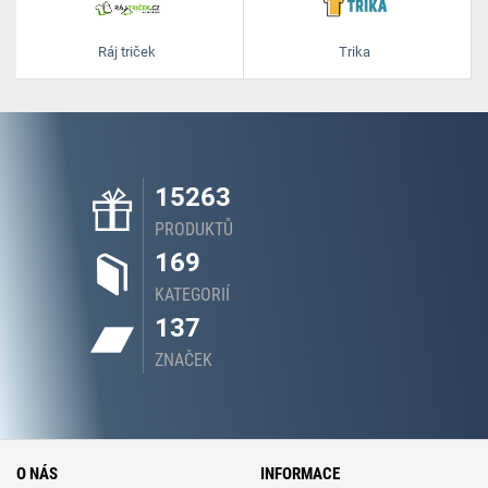
Ráj triček
Trika
15263
PRODUKTŮ
169
KATEGORIÍ
137
ZNAČEK
O NÁS
INFORMACE