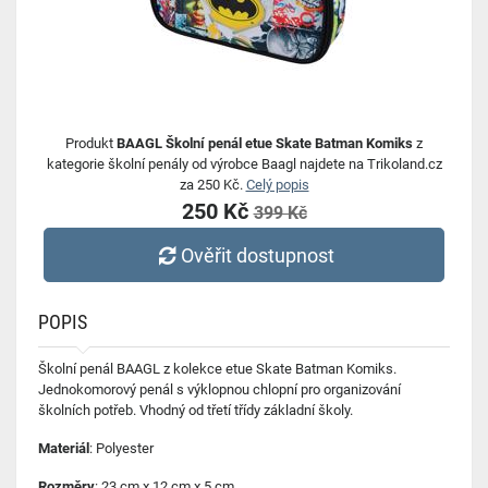
Produkt
BAAGL Školní penál etue Skate Batman Komiks
z
kategorie školní penály od výrobce Baagl najdete na Trikoland.cz
za 250 Kč.
Celý popis
250 Kč
399 Kč
Ověřit dostupnost
POPIS
Školní penál BAAGL z kolekce etue Skate Batman Komiks.
Jednokomorový penál s výklopnou chlopní pro organizování
školních potřeb. Vhodný od třetí třídy základní školy.
Materiál
: Polyester
Rozměry
: 23 cm x 12 cm x 5 cm