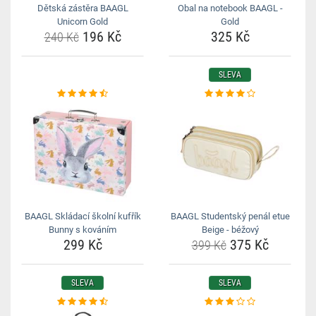
Dětská zástěra BAAGL
Obal na notebook BAAGL -
Unicorn Gold
Gold
196 Kč
325 Kč
240 Kč
SLEVA
BAAGL Skládací školní kufřík
BAAGL Studentský penál etue
Bunny s kováním
Beige - béžový
299 Kč
375 Kč
399 Kč
SLEVA
SLEVA