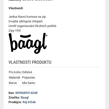
Vlastnosti
:
Jedna hlavní komora na zip
Dvojitá výklopná chlopeň
Uvnitř organizování školních potřeb
Zipy YKK
VLASTNOSTI PRODUKTU
Pro koho:
Dětské
Materiál:
Polyester
Barva:
Mix barev
Ean:
8595689314248
Značka:
Baagl
Prodejce:
Ráj triček