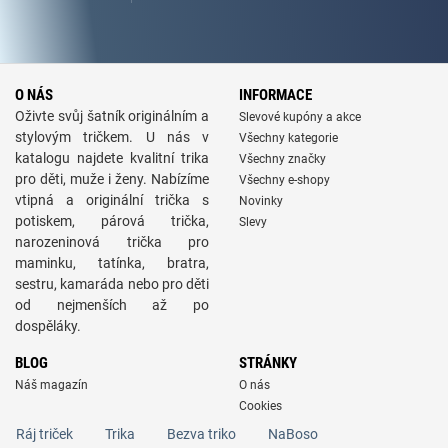
O NÁS
INFORMACE
Oživte svůj šatník originálním a
Slevové kupóny a akce
stylovým tričkem. U nás v
Všechny kategorie
katalogu najdete kvalitní trika
Všechny značky
pro děti, muže i ženy. Nabízíme
Všechny e-shopy
vtipná a originální trička s
Novinky
potiskem, párová trička,
Slevy
narozeninová trička pro
maminku, tatínka, bratra,
sestru, kamaráda nebo pro děti
od nejmenších až po
dospěláky.
BLOG
STRÁNKY
Náš magazín
O nás
Cookies
Ráj triček
Trika
Bezva triko
NaBoso