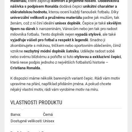
materiálů
, které zajišťují
komfort a příjemné nošení
.
Obdélníková
nášivka s podpisem Ronalda
dodává čepici
unikátní charakter a
sběratelskou hodnotu
, kterou ocení každý fanoušek fotbalu. Díky
univerzální velikosti a pružnému materiálu
padne jak mužům, tak
ženám, což z ní činí ideální
unisex doplněk
. Čepice je také
skvělým
tipem na dárek
k narozeninám, Vánocům nebo jen tak pro radost
milovníka fotbalu. Tento doplněk nejen
vypadá stylově
, ale také
vyjadřuje vášeň pro fotbal a respekt k legendě
. Snadno ji
zkombinujete s mikinou, tričkem nebo sportovním oblečením, čímž
vznikne
nezbytný módní doplněk šatníku
. Udělejte radost sobě
nebo svému blízkému a pořiďte si tuto
stylovou a exkluzivní čepici
,
která nese podpis jednoho z největších fotbalistů historie –
Cristiana Ronalda
.
K dispozici máme několik barevných variant čepic. Rádi vám motiv
upravíme na přání, například přidáním jména. A pokud chcete
nějaký vlastní motiv, rádi vám vyrobíme motiv na míru.
VLASTNOSTI PRODUKTU
Barva:
Černá
Dostupné velikosti:
Unisex