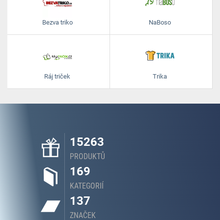
Bezva triko
NaBoso
Ráj triček
Trika
15263
PRODUKTŮ
169
KATEGORIÍ
137
ZNAČEK