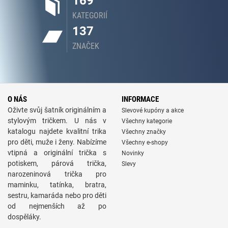
169
KATEGORIÍ
137
ZNAČEK
O NÁS
INFORMACE
Oživte svůj šatník originálním a
Slevové kupóny a akce
stylovým tričkem. U nás v
Všechny kategorie
katalogu najdete kvalitní trika
Všechny značky
pro děti, muže i ženy. Nabízíme
Všechny e-shopy
vtipná a originální trička s
Novinky
potiskem, párová trička,
Slevy
narozeninová trička pro
maminku, tatínka, bratra,
sestru, kamaráda nebo pro děti
od nejmenších až po
dospěláky.