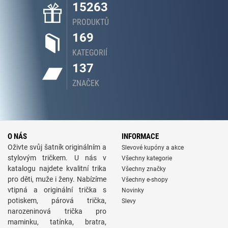
15263
PRODUKTŮ
169
KATEGORIÍ
137
ZNAČEK
O NÁS
INFORMACE
Oživte svůj šatník originálním a
Slevové kupóny a akce
stylovým tričkem. U nás v
Všechny kategorie
katalogu najdete kvalitní trika
Všechny značky
pro děti, muže i ženy. Nabízíme
Všechny e-shopy
vtipná a originální trička s
Novinky
potiskem, párová trička,
Slevy
narozeninová trička pro
maminku, tatínka, bratra,