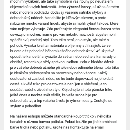
módním výkřikem, ale také symbolem vaší touhy po neustálém
objevování nových horizontů. Jeho
výrazné barvy
, ať už na černém
nebo modrém podkladu, dodávají vašemu šatníku stylový a
dobrodružný nádech. Variabilita je klíčovým slovem, a proto
nabízíme mnoho variant triček, abyste si mohli vybrat takové, které
vám nejlépe vyhovuje. Zda preferujete elegantní
černou barvu
nebo
osvěžující
modrou
, máme pro vás několik možností, abyste mohli
vyjádřit svůj osobitý styl. Toto triko není jen o stylu, ale také o
pohodlí. Vysoká kvalita materiálu a příjemný střih zajistí, že se
budete cítit pohodlně během každého dobrodružství. Ať už právě
opouštíte kancelář a vyrážíte do světa, nebo sedíte s kamarády u
ohniště, toto triko je vždy správnou volbou. Pokud hledáte
dárek
pro vašeho dobrodružného přítele nebo rodinného člena
, toto triko
je ideálním překvapením na narozeniny nebo Vánoce. Každý
cestovatel si zaslouží něco, co ho bude doprovázet na jeho další
cestě. Skvělé triko pro cestovatele není jen o oblečení, je to
součást vašeho životního stylu. Objednejte si toto
pánské triko
ještě dnes a nechte svět vědět, že vaše srdce bije pro
dobrodružství, a tep vašeho života je rytmem cesty. Cestujte se
stylem a pohodlím!
Na našem eshopu můžete standardně koupit tričko v několika
barvách s různou barvou potisku. Pokud toužíte po jiné kombinaci,
barvě trička nebo potisku, určitě nás kontaktujte na email