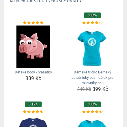
DALŠÍ PRODUKTY OD VÝROBCE OSTATNÍ
SLEVA
Dětské body - prasátko
Dámské tričko Bernský
309 Kč
salašnický pes - dárek pro
milovníky psů
399 Kč
549 Kč
SLEVA
SLEVA