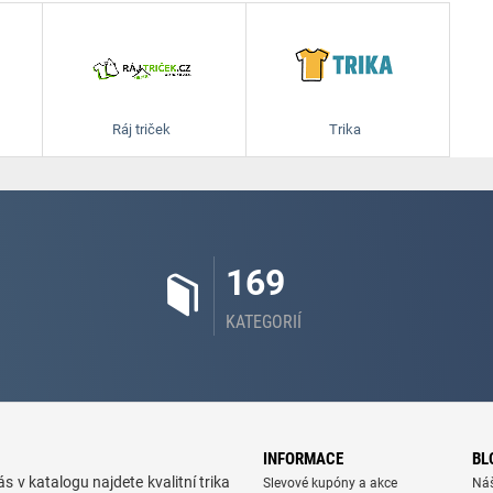
Ráj triček
Trika
169
KATEGORIÍ
INFORMACE
BL
s v katalogu najdete kvalitní trika
Slevové kupóny a akce
Ná