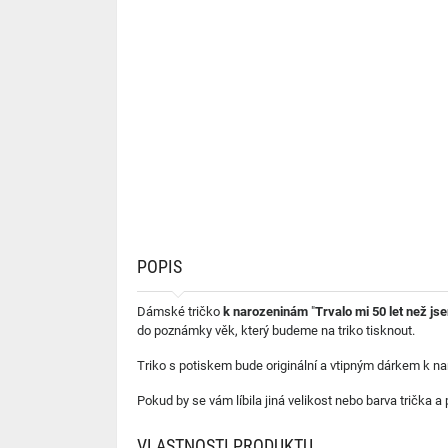
POPIS
Dámské tričko
k narozeninám
"
Trvalo mi 50 let než js
do poznámky věk, který budeme na triko tisknout.
Triko s potiskem bude originální a vtipným dárkem k n
Pokud by se vám líbila jiná velikost nebo barva trička 
VLASTNOSTI PRODUKTU