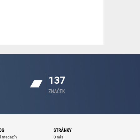
137
ZNAČEK
OG
STRÁNKY
š magazín
O nás