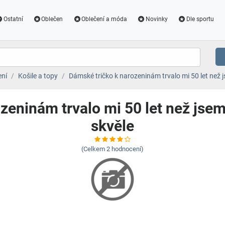
Ostatní
Oblečen
Oblečení a móda
Novinky
Dle sportu
ení
Košile a topy
Dámské tričko k narozeninám trvalo mi 50 let než 
zeninám trvalo mi 50 let než jsem
skvěle
(Celkem
2
hodnocení)