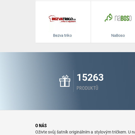
Bezva triko
NaBoso
15263
PRODUKTŮ
O NÁS
Oživte svůj šatník originálním a stylovým tričkem. U ná