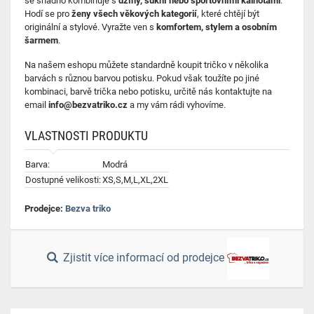
se snadno kombinuje s
džíny, sukní nebo sportovními kalhotami
.
Hodí se pro
ženy všech věkových kategorií
, které chtějí být
originální a stylové. Vyražte ven s
komfortem, stylem a osobním
šarmem
.
Na našem eshopu můžete standardně koupit tričko v několika
barvách s různou barvou potisku. Pokud však toužíte po jiné
kombinaci, barvě trička nebo potisku, určitě nás kontaktujte na
email
info@bezvatriko.cz
a my vám rádi vyhovíme.
VLASTNOSTI PRODUKTU
Barva:
Modrá
Dostupné velikosti:
XS,S,M,L,XL,2XL
Prodejce:
Bezva triko
Zjistit více informací od prodejce