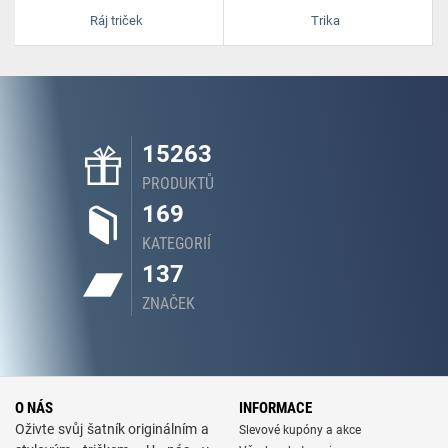
Ráj triček
Trika
15263
PRODUKTŮ
169
KATEGORIÍ
137
ZNAČEK
O NÁS
INFORMACE
Oživte svůj šatník originálním a
Slevové kupóny a akce