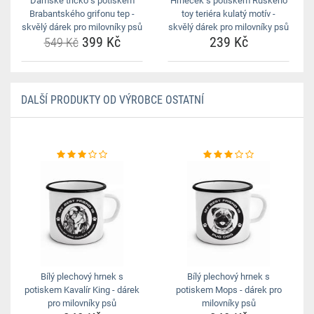
Dámské tričko s potiskem
Hrneček s potiskem Ruského
Brabantského grifonu tep -
toy teriéra kulatý motív -
skvělý dárek pro milovníky psů
skvělý dárek pro milovníky psů
399 Kč
239 Kč
549 Kč
DALŠÍ PRODUKTY OD VÝROBCE OSTATNÍ
Bílý plechový hrnek s
Bílý plechový hrnek s
potiskem Kavalír King - dárek
potiskem Mops - dárek pro
pro milovníky psů
milovníky psů