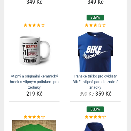
349 Kč
349 Kč
SLEVA
Vtipný a originální keramický
Pánské tričko pro cyklisty
hrnek s vtipným potiskem pro
BIKE - vtipná parodie známé
zedníky
značky
219 Kč
359 Kč
399 Kč
SLEVA