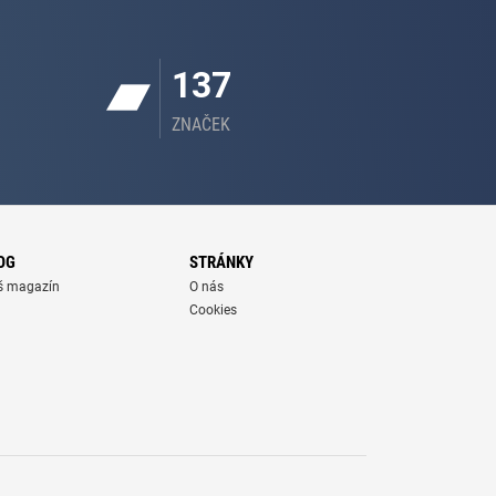
137
ZNAČEK
OG
STRÁNKY
š magazín
O nás
Cookies