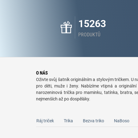
15263
PRODUKTŮ
O NÁS
Oživte svůj šatník originálním a stylovým tričkem. U ná
pro děti, muže i ženy. Nabízíme vtipná a originální 
narozeninová trička pro maminku, tatínka, bratra, 
nejmenších až po dospěláky.
Ráj triček
Trika
Bezva triko
NaBoso