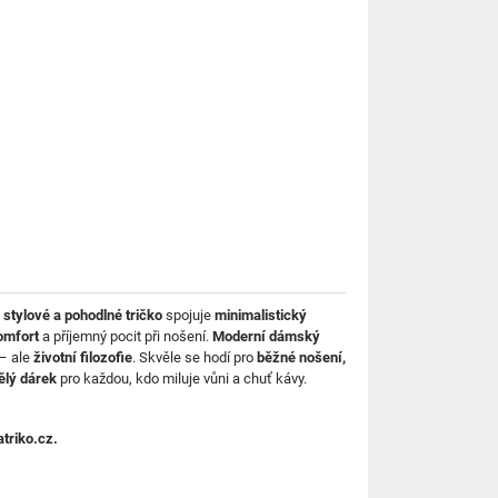
o
stylové a pohodlné tričko
spojuje
minimalistický
omfort
a příjemný pocit při nošení.
Moderní dámský
 – ale
životní filozofie
. Skvěle se hodí pro
běžné nošení,
ělý dárek
pro každou, kdo miluje vůni a chuť kávy.
triko.cz.