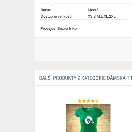
Barva:
Modrá
Dostupné velikosti:
XS,S,M,L,XL,2XL
Prodejce:
Bezva triko
DALŠÍ PRODUKTY Z KATEGORIE DÁMSKÁ T