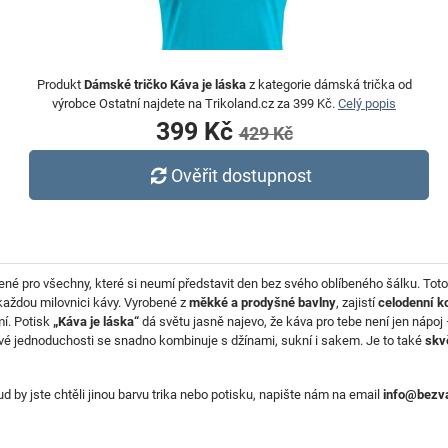
Produkt
Dámské tričko Káva je láska
z kategorie dámská trička od
výrobce Ostatní najdete na Trikoland.cz za 399 Kč.
Celý popis
399 Kč
429 Kč
Ověřit dostupnost
řené pro všechny, které si neumí představit den bez svého oblíbeného šálku. Tot
 každou milovnici kávy. Vyrobené z
měkké a prodyšné bavlny
, zajistí
celodenní k
mí. Potisk
„Káva je láska“
dá světu jasně najevo, že káva pro tebe není jen nápoj
své jednoduchosti se snadno kombinuje s džínami, sukní i sakem. Je to také
skv
d by jste chtěli jinou barvu trika nebo potisku, napište nám na email
info@bezva