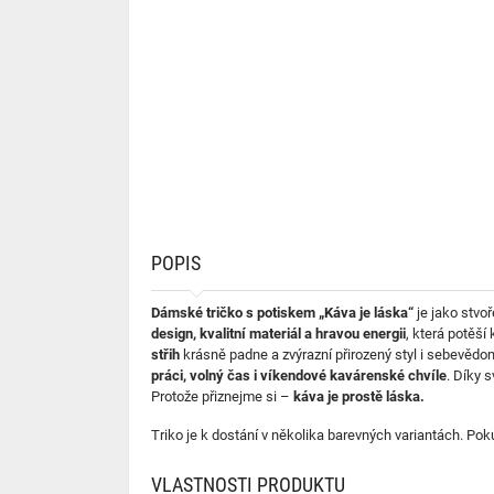
POPIS
Dámské tričko s potiskem „Káva je láska“
je jako stvo
design, kvalitní materiál a hravou energii
, která potěší
střih
krásně padne a zvýrazní přirozený styl i sebevědo
práci, volný čas i víkendové kavárenské chvíle
. Díky 
Protože přiznejme si –
káva je prostě láska.
Triko je k dostání v několika barevných variantách. Poku
VLASTNOSTI PRODUKTU