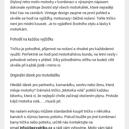
Stylový retro motiv motorky v kombinaci s výrazným nápisem
dokonale vystihuje životní styl všech motorkářek, které nejraději
tráví čas na cestách. Vintage design zaujme na první pohled a
skvěle se hodí na vyjížďky, motosrazy i běžné nošení. Tohle tričko
není jen módní kousek. Je to vyjádření životního stylu a lásky k
motorkám.
Pohodlí na každou vyjížďku
Tričko je pohodlné, příjemné na nošení a vhodné pro každodenní
využití. Perfektně se hodí pod motorkářskou bundu, na letní cesty i
pohodové večery s přáteli. Díky pohodlnému střihu se budeš cítit
skvěle při každé jízdě i mimo ni.
Originální dárek pro motorkářku
Hledáš dárek pro partnerku, kamarádku, sestru nebo ženu, která
miluje motorky? Dámské tričko „Motorka volá“ potěší každou
bikerku, která ví, že nejlepší chvíle začínají otočením plynu. Protože
když motorka volá… …musíš jet.
Na našem eshopu můžete standardně koupit tričko v několika
barvách s různou barvou potisku. Pokud toužíte po jiné kombinaci
barvy trička nebo potisku, určitě nás kontaktujte na
email
info@bezvatriko.cz
a rádi vám vyhovíme. Motiv vám také