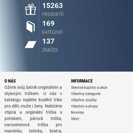
15263
PRODUKTŮ
169
KATEGORIÍ
137
ZNAČEK
O NÁS
INFORMACE
Oživte svůj šatník originálním a
Slevové kupóny a akce
stylovým tričkem. U nás v
Všechny kategorie
katalogu najdete kvalitní trika
Všechny značky
pro děti, muže i ženy. Nabízíme
Všechny e-shopy
vtipná a originální trička s
Novinky
potiskem, párová trička,
Slevy
narozeninová trička pro
maminku, tatínka, bratra,