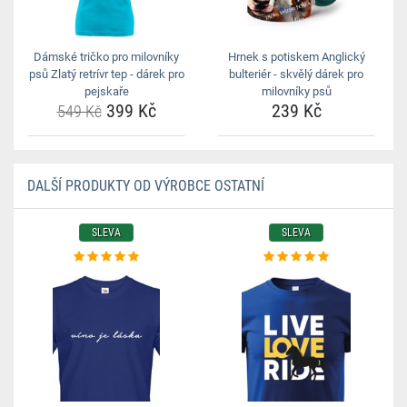
Dámské tričko pro milovníky
Hrnek s potiskem Anglický
psů Zlatý retrívr tep - dárek pro
bulteriér - skvělý dárek pro
pejskaře
milovníky psů
399 Kč
239 Kč
549 Kč
DALŠÍ PRODUKTY OD VÝROBCE OSTATNÍ
SLEVA
SLEVA