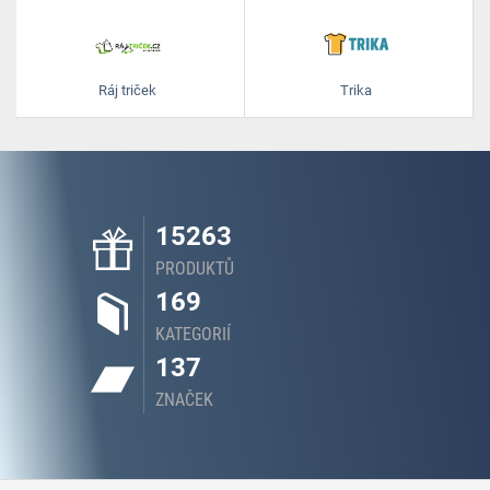
Ráj triček
Trika
15263
PRODUKTŮ
169
KATEGORIÍ
137
ZNAČEK