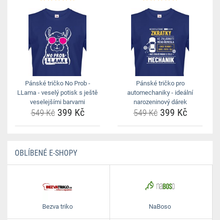
Pánské tričko No Prob -
Pánské tričko pro
LLama - veselý potisk s ještě
automechaniky - ideální
veselejšími barvami
narozeninový dárek
399 Kč
399 Kč
549 Kč
549 Kč
OBLÍBENÉ E-SHOPY
Bezva triko
NaBoso