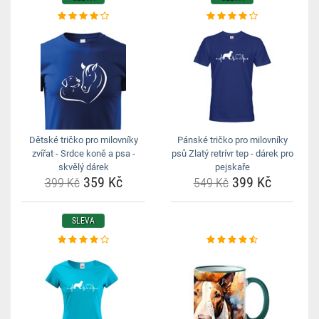
Dětské tričko pro milovníky
Pánské tričko pro milovníky
zvířat - Srdce koně a psa -
psů Zlatý retrívr tep - dárek pro
skvělý dárek
pejskaře
359 Kč
399 Kč
399 Kč
549 Kč
SLEVA