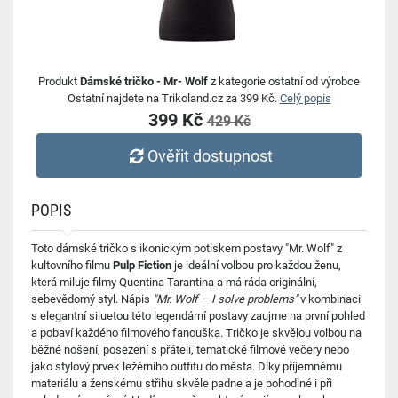
Produkt
Dámské tričko - Mr- Wolf
z kategorie ostatní od výrobce
Ostatní najdete na Trikoland.cz za 399 Kč.
Celý popis
399 Kč
429 Kč
Ověřit dostupnost
POPIS
Toto dámské tričko s ikonickým potiskem postavy "Mr. Wolf" z
kultovního filmu
Pulp Fiction
je ideální volbou pro každou ženu,
která miluje filmy Quentina Tarantina a má ráda originální,
sebevědomý styl. Nápis
"Mr. Wolf – I solve problems"
v kombinaci
s elegantní siluetou této legendární postavy zaujme na první pohled
a pobaví každého filmového fanouška. Tričko je skvělou volbou na
běžné nošení, posezení s přáteli, tematické filmové večery nebo
jako stylový prvek ležérního outfitu do města. Díky příjemnému
materiálu a ženskému střihu skvěle padne a je pohodlné i při