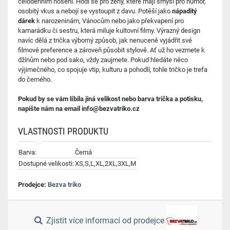
celodenním nošení. Hodí se pro ženy, které mají smysl pro humor,
osobitý vkus a nebojí se vystoupit z davu. Potěší jako
nápaditý
dárek
k narozeninám, Vánocům nebo jako překvapení pro
kamarádku či sestru, která miluje kultovní filmy. Výrazný design
navíc dělá z trička výborný způsob, jak nenuceně vyjádřit své
filmové preference a zároveň působit stylově. Ať už ho vezmete k
džínům nebo pod sako, vždy zaujmete. Pokud hledáte něco
výjimečného, co spojuje vtip, kulturu a pohodlí, tohle tričko je trefa
do černého.
Pokud by se vám líbila jiná velikost nebo barva trička a potisku,
napište nám na email info@bezvatriko.cz
VLASTNOSTI PRODUKTU
Barva:
Černá
Dostupné velikosti:
XS,S,L,XL,2XL,3XL,M
Prodejce:
Bezva triko
Zjistit více informací od prodejce