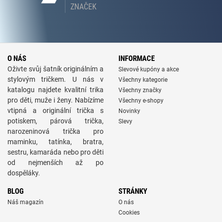
ZNAČEK
O NÁS
INFORMACE
Oživte svůj šatník originálním a
Slevové kupóny a akce
stylovým tričkem. U nás v
Všechny kategorie
katalogu najdete kvalitní trika
Všechny značky
pro děti, muže i ženy. Nabízíme
Všechny e-shopy
vtipná a originální trička s
Novinky
potiskem, párová trička,
Slevy
narozeninová trička pro
maminku, tatínka, bratra,
sestru, kamaráda nebo pro děti
od nejmenších až po
dospěláky.
BLOG
STRÁNKY
Náš magazín
O nás
Cookies