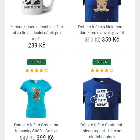
Hrneček Jsem lenoch a ležím
Dětské tričko s klokanem -
si za tím! - ideální dárek pro
dárek pro milovníky zvířat
359 Kč
muže
399 Kč
239 Kč
SLEVA
SLEVA
Dámské tričko Groot - pro
Dětské tričko Skate-eat-
fanoušky Strážci Galaxie
sleep-repeat - triko se
399 Kč
549 Kč
skateboardem