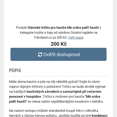
Produkt
Dámské tričko pro hasiče Mé srdce patří hasiči
z
kategorie košile a topy od výrobce Ostatní najdete na
Trikoland.cz za 200 Kč.
Celý popis
200 Kč
Ověřit dostupnost
POPIS
Máte doma hasiče a jste na něj náležitě pyšná? Dejte to všem
najevo vtipným tričkem s potiskem! Tričko se bude skvěle vyjímat
na každých
hasičských závodech a samozřejmě při večerním
posezení v hospůdce
. Tričko s motivem pro hasiče
"Mé srdce
patří hasiči"
se stane vaším nejoblíbenějším kouskem v šatníku.
Na našem eshopu můžete standardně koupit triko v několika
barvách s různou barvou potisku.
Jestliže toužíte po jiné
kombinaci
,