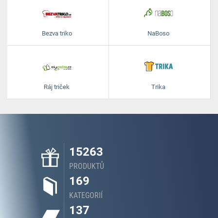
Bezva triko
NaBoso
Ráj triček
Trika
15263
PRODUKTŮ
169
KATEGORIÍ
137