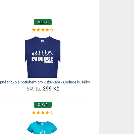
SLEVA
ipné tričko s potiskem pro kuželkáře - Evoluce kuželky
399 Kč
549 Kč
SLEVA