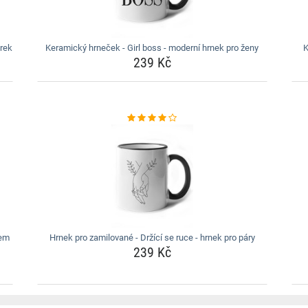
árek
Keramický hrneček - Girl boss - moderní hrnek pro ženy
K
239 Kč
sem
Hrnek pro zamilované - Držící se ruce - hrnek pro páry
239 Kč