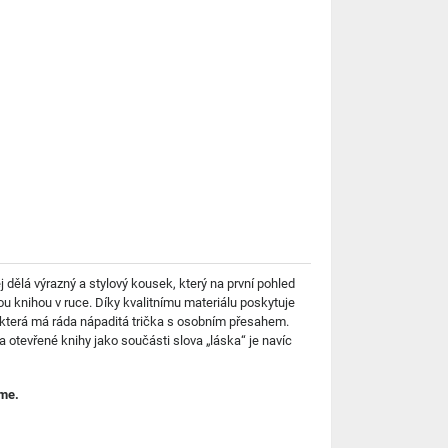
ěj dělá výrazný a stylový kousek, který na první pohled
nou knihou v ruce. Díky kvalitnímu materiálu poskytuje
 která má ráda nápaditá trička s osobním přesahem.
otevřené knihy jako součásti slova „láska“ je navíc
íme.