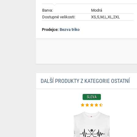
Barva:
Modrá
Dostupné velikosti:
XS,S,M,L,XL,2XL
Prodejce:
Bezva triko
DALŠÍ PRODUKTY Z KATEGORIE OSTATNÍ
SLEVA