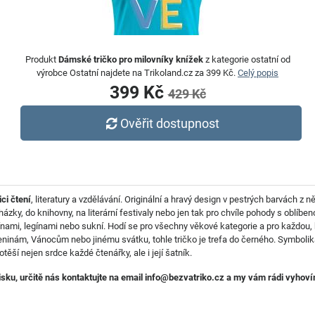
Produkt
Dámské tričko pro milovníky knížek
z kategorie ostatní od
výrobce Ostatní najdete na Trikoland.cz za 399 Kč.
Celý popis
399 Kč
429 Kč
Ověřit dostupnost
ci čtení
, literatury a vzdělávání. Originální a hravý design v pestrých barvách z n
zky, do knihovny, na literární festivaly nebo jen tak pro chvíle pohody s oblíbe
ami, legínami nebo sukní. Hodí se pro všechny věkové kategorie a pro každou,
inám, Vánocům nebo jinému svátku, tohle tričko je trefa do černého. Symbolika 
ěší nejen srdce každé čtenářky, ale i její šatník.
tisku, určitě nás kontaktujte na email info@bezvatriko.cz a my vám rádi vyhov