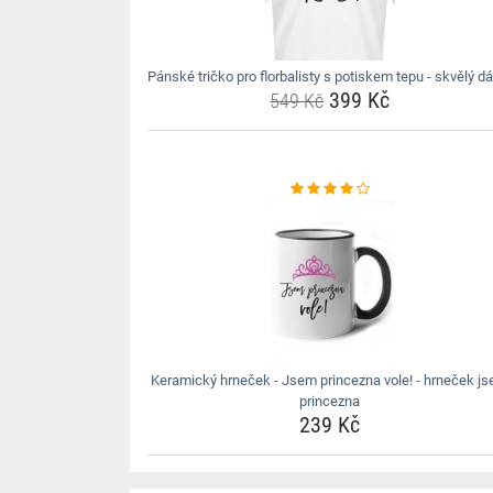
Pánské tričko pro florbalisty s potiskem tepu - skvělý d
399 Kč
549 Kč
Keramický hrneček - Jsem princezna vole! - hrneček j
princezna
239 Kč