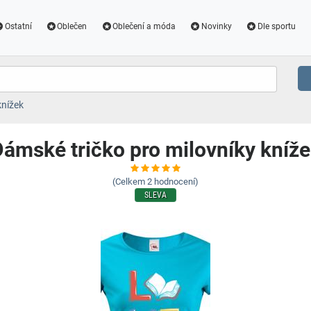
Ostatní
Oblečen
Oblečení a móda
Novinky
Dle sportu
knížek
ámské tričko pro milovníky kníž
(Celkem
2
hodnocení)
SLEVA