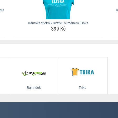
ars
D
Dámské tričko k svátku s jménem Eliška
399 Kč
Ráj triček
Trika