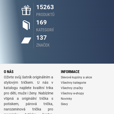
15263
PRODUKTŮ
169
KATEGORIÍ
137
ZNAČEK
O NÁS
INFORMACE
Oživte svůj šatník originálním a
Slevové kupóny a akce
stylovým tričkem. U nás v
Všechny kategorie
katalogu najdete kvalitní trika
Všechny značky
pro děti, muže i ženy. Nabízíme
Všechny e-shopy
vtipná a originální trička s
Novinky
potiskem, párová trička,
Slevy
narozeninová trička pro