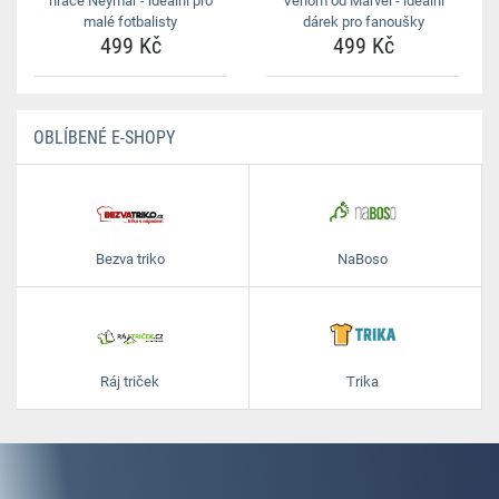
hráče Neymar - ideální pro
Venom od Marvel - ideální
malé fotbalisty
dárek pro fanoušky
499 Kč
499 Kč
OBLÍBENÉ E-SHOPY
Bezva triko
NaBoso
Ráj triček
Trika