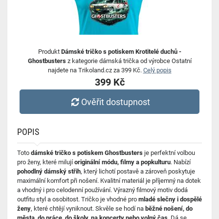
Produkt
Dámské tričko s potiskem Krotitelé duchů -
Ghostbusters
z kategorie dámská trička od výrobce Ostatní
najdete na Trikoland.cz za 399 Kč.
Celý popis
399 Kč
Ověřit dostupnost
POPIS
Toto
dámské tričko s potiskem Ghostbusters
je perfektní volbou
pro ženy, které milují
originální módu, filmy a popkulturu
. Nabízí
pohodlný dámský střih
, který lichotí postavě a zároveň poskytuje
maximální komfort při nošení. Kvalitní materiál je příjemný na dotek
a vhodný i pro celodenní používání. Výrazný filmový motiv dodá
outfitu styl a osobitost. Tričko je vhodné pro
mladé slečny i dospělé
ženy
, které chtějí vyniknout. Skvěle se hodí na
běžné nošení, do
města, do práce, do školy, na koncerty nebo volný čas
. Dá se