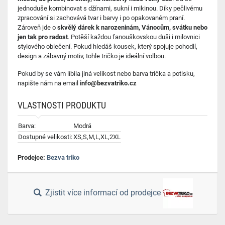
jednoduše kombinovat s džínami, sukní i mikinou. Díky pečlivému
zpracování si zachovává tvar i barvy i po opakovaném praní.
Zároveň jde o
skvělý dárek k narozeninám, Vánocům, svátku nebo
jen tak pro radost
. Potěší každou fanouškovskou duši i milovnici
stylového oblečení. Pokud hledáš kousek, který spojuje pohodlí,
design a zábavný motiv, tohle tričko je ideální volbou.
Pokud by se vám líbila jiná velikost nebo barva trička a potisku,
napište nám na email
info@bezvatriko.cz
VLASTNOSTI PRODUKTU
Barva:
Modrá
Dostupné velikosti:
XS,S,M,L,XL,2XL
Prodejce:
Bezva triko
Zjistit více informací od prodejce