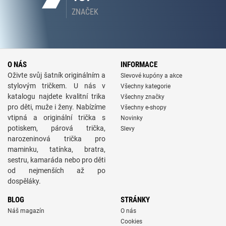
ZNAČEK
O NÁS
INFORMACE
Oživte svůj šatník originálním a
Slevové kupóny a akce
stylovým tričkem. U nás v
Všechny kategorie
katalogu najdete kvalitní trika
Všechny značky
pro děti, muže i ženy. Nabízíme
Všechny e-shopy
vtipná a originální trička s
Novinky
potiskem, párová trička,
Slevy
narozeninová trička pro
maminku, tatínka, bratra,
sestru, kamaráda nebo pro děti
od nejmenších až po
dospěláky.
BLOG
STRÁNKY
Náš magazín
O nás
Cookies