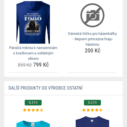
Dámské tričko pro házenkářky
- Nejsem princezna hraju
házenou
Pánská mikina k narozeninám
200 Kč
s kostlivcem a volitelným
věkem
799 Kč
859 Kč
DALŠÍ PRODUKTY OD VÝROBCE OSTATNÍ
SLEVA
SLEVA