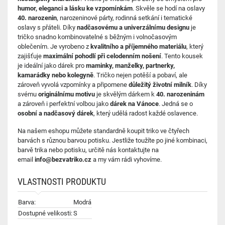
humor, eleganci a lásku ke vzpomínkám
. Skvěle se hodí na oslavy
40. narozenin
, narozeninové párty, rodinná setkání i tematické
oslavy s přáteli. Díky
nadčasovému a univerzálnímu designu
je
tričko snadno kombinovatelné s běžným i volnočasovým
oblečením. Je vyrobeno z
kvalitního a příjemného materiálu
, který
zajišťuje
maximální pohodlí při celodenním nošení
. Tento kousek
je ideální jako dárek pro
maminky, manželky, partnerky,
kamarádky nebo kolegyně
. Tričko nejen potěší a pobaví, ale
zároveň vyvolá vzpomínky a připomene
důležitý životní milník
. Díky
svému
originálnímu motivu
je skvělým dárkem k
40. narozeninám
a zároveň i perfektní volbou jako
dárek na Vánoce
. Jedná se o
osobní a nadčasový dárek
, který udělá radost každé oslavence.
Na našem eshopu můžete standardně koupit triko ve čtyřech
barvách s různou barvou potisku.
Jestliže toužíte po jiné kombinaci
,
barvě trika nebo potisku, určitě nás kontaktujte na
email
info@bezvatriko.cz
a my vám rádi vyhovíme.
VLASTNOSTI PRODUKTU
Barva:
Modrá
Dostupné velikosti:
S