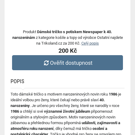
Produkt
Dámské tričko s potiskem Newspaper k 40.
narozeninám
z kategorie košile a topy od výrobce Ostatní najdete
na Trikoland.cz za 200 Kč.
Celý popis
200 Kč
Ověřit dostupnost
POPIS
Toto dámské tričko s motivem narozeninových novin roku
1986
je
ideální volbou pro ženy, které čekají nebo právě slaví
40.
narozeniny
. Je určeno pro všechny ženy, které se narodily v roce
1986
a chtějí si své
významné životní jubileum
připomenout
originálním a stylovým způsobem. Motiv narozeninových novin
zábavnou a přehlednou formou připomíná
události, zajímavosti a
atmosféru roku narození
, díky čemuž má tričko
osobní a
nostalgický charakter
. Tričko je vhodné pro ženy se smyslem pro