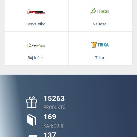
Bezva triko
NaBoso
Ráj triček
Trika
15263
PRODUKTŮ
169
KATEGORIÍ
137