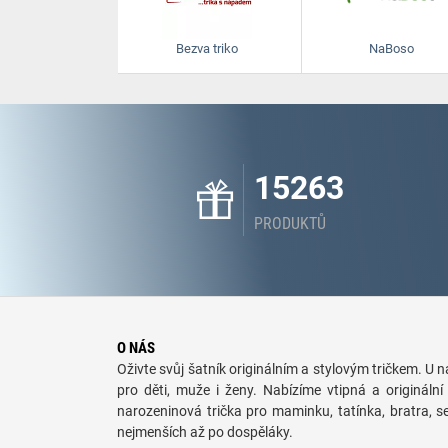
Bezva triko
NaBoso
15263
PRODUKTŮ
O NÁS
Oživte svůj šatník originálním a stylovým tričkem. U ná
pro děti, muže i ženy. Nabízíme vtipná a originální 
narozeninová trička pro maminku, tatínka, bratra, 
nejmenších až po dospěláky.