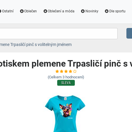
Ostatní
Oblečen
Oblečení a móda
Novinky
Dle sportu
mene Trpasličí pinč s volitelným jménem
otiskem plemene Trpasličí pinč s
(Celkem
3
hodnocení)
SLEVA