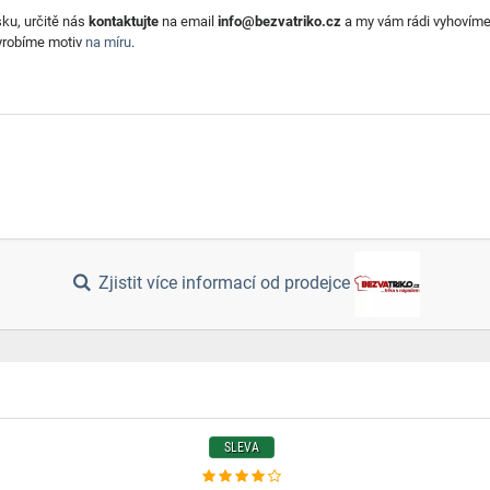
sku, určitě nás
kontaktujte
na email
info@bezvatriko.cz
a my vám rádi vyhovíme.
vyrobíme motiv
na míru
.
Zjistit více informací od prodejce
SLEVA