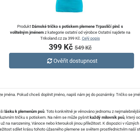
Produkt
Dámské tričko s potiskem plemene Trpasličí pinč s
volitelným jménem
z kategorie ostatní od výrobce Ostatní najdete na
Trikoland.cz za 399 Kč.
Celý popis
399 Kč
549 Kč
Ověřit dostupnost
e jména. Pokud chceš doplnit jméno, napiš nám jej do poznámky. Tričko se jméne
aši
lásku k plemenům psů
. Toto konkrétně je věnováno jednomu z nejmalebnější
kluzivním tričku s potiskem. Na něm se může pyšnit
každý milovník psů
, který 
ať už na narozeniny, Vánoce nebo kteroukoli jinou příležitost. K dispozici v různýc
říležitost sdílet krásu tohoto úžasného plemene se světem prostřednictvím naší st