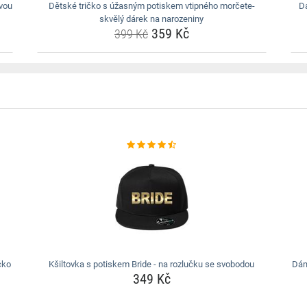
avou
Dětské tričko s úžasným potiskem vtipného morčete-
Dá
skvělý dárek na narozeniny
359 Kč
399 Kč
čko
Kšiltovka s potiskem Bride - na rozlučku se svobodou
Dám
349 Kč