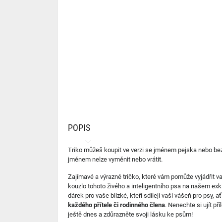
POPIS
Triko můžeš koupit ve verzi se jménem pejska nebo bez
jménem nelze vyměnit nebo vrátit.
Zajímavé a výrazné tričko, které vám pomůže vyjádřit v
kouzlo tohoto živého a inteligentního psa na našem ex
dárek pro vaše blízké, kteří sdílejí vaši vášeň pro psy, 
každého přítele či rodinného člena
. Nenechte si ujít p
ještě dnes a zdůrazněte svoji lásku ke psům!