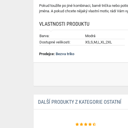
Pokud toužíte po jiné kombinaci, barvě trička nebo poti
jména. A pokud chcete nějaký vlastní motiv, rádi Vám 
VLASTNOSTI PRODUKTU
Barva:
Modrá
Dostupné velikosti:
XS,S,M,L,XL,2XL
Prodejce:
Bezva triko
DALŠÍ PRODUKTY Z KATEGORIE OSTATNÍ