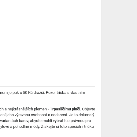
m je pak o 50 Kč dražší. Pozor trička s vlastním
ch a nejkrásnějších plemen -
Trpasličímu pinči
. Objevte
ocení jeho výraznou osobnost a oddanost. Je to dokonalý
h variantách barev, abyste mohli vybrat tu správnou pro
ylové a pohodlné módy. Získejte si toto speciální tričko