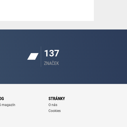
137
ZNAČEK
OG
STRÁNKY
š magazín
O nás
Cookies