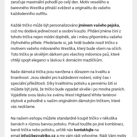
zaručuje maximální pohodlí po celý den. Motiv veselého a
barevného Westíka přináší svěžest a originalitu do vašeho
každodenního outfitu.
Každé tričko může být personalizováno
jménem vašeho pejska,
což mu dodává jedinečnost a osobní kouzlo. Přidání jména činí z
tohoto trička nejen módní doplněk, ale i milou připomínku vašeho
čtyřnohého přítele. Představte si, jak hrdě budete nosit tričko s
motivem vašeho milovaného Westíka, který bude všem na očích.
Toto tričko je skvělým dárkem pro všechny milovnice psů, které
chtějí spojit eleganci s láskou k domácím mazlíčkům.
Naše dámská trička jsou navržena s důrazem na kvalitu a
trvanlivost. Jsou ideální pro každodenní nošení, volný čas i
speciální příležitosti. Díky kvalitnímu potisku a pevnému šití si
můžete být jistá, že tričko bude vypadat skvěle i po mnoha praních.
Vyjádřete svou lásku ke svému West Highland White teriérovi
stylově a pohodlně s naším originálním dámským tričkem, které
vás nezklame.
Na našem eshopu můžete standardně koupit tričko v několika
barvách s různou barvou potisku. Pokud toužíte po jiné kombinaci,
barvě trička nebo potisku, určitě nás
kontaktujte
na
email
info@bezvatriko.cz
a my vám rádi vyhovíme. Rádi Vám motiv