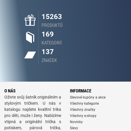
15263
PRODUKTŮ
169
KATEGORIÍ
137
ZNAČEK
O NÁS
INFORMACE
Oživte svůj šatník originálním a
Slevové kupóny a akce
stylovým tričkem. U nás v
Všechny kategorie
katalogu najdete kvalitní trika
Všechny značky
pro děti, muže i ženy. Nabízíme
Všechny e-shopy
vtipná a originální trička s
Novinky
potiskem, párová trička,
Slevy