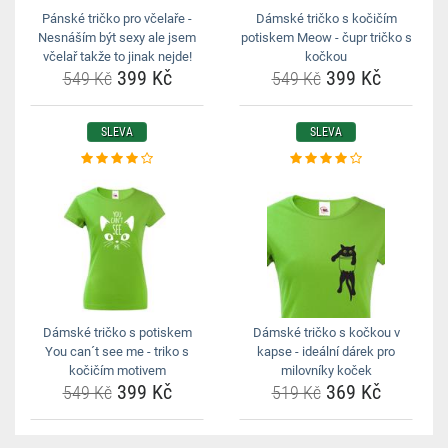
Pánské tričko pro včelaře -
Dámské tričko s kočičím
Nesnáším být sexy ale jsem
potiskem Meow - čupr tričko s
včelař takže to jinak nejde!
kočkou
399 Kč
399 Kč
549 Kč
549 Kč
SLEVA
SLEVA
Dámské tričko s potiskem
Dámské tričko s kočkou v
You can´t see me - triko s
kapse - ideální dárek pro
kočičím motivem
milovníky koček
399 Kč
369 Kč
549 Kč
519 Kč