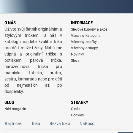
O NÁS
INFORMACE
Oživte svůj šatník originálním a
Slevové kupóny a akce
stylovým tričkem. U nás v
Všechny kategorie
katalogu najdete kvalitní trika
Všechny značky
pro děti, muže i ženy. Nabízíme
Všechny e-shopy
vtipná a originální trička s
Novinky
potiskem, párová trička,
Slevy
narozeninová trička pro
maminku, tatínka, bratra,
sestru, kamaráda nebo pro děti
od nejmenších až po
dospěláky.
BLOG
STRÁNKY
Náš magazín
O nás
Cookies
Ráj triček
Trika
Bezva triko
NaBoso