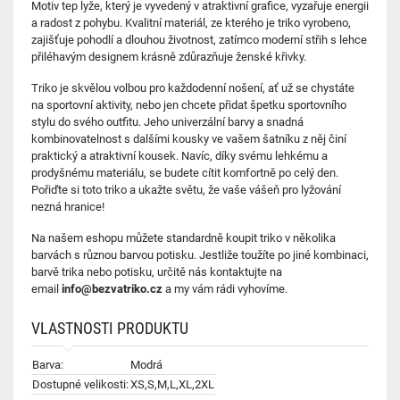
Motiv tep lyže, který je vyvedený v atraktivní grafice, vyzařuje energii
a radost z pohybu. Kvalitní materiál, ze kterého je triko vyrobeno,
zajišťuje pohodlí a dlouhou životnost, zatímco moderní střih s lehce
přiléhavým designem krásně zdůrazňuje ženské křivky.
Triko je skvělou volbou pro každodenní nošení, ať už se chystáte
na sportovní aktivity, nebo jen chcete přidat špetku sportovního
stylu do svého outfitu. Jeho univerzální barvy a snadná
kombinovatelnost s dalšími kousky ve vašem šatníku z něj činí
praktický a atraktivní kousek. Navíc, díky svému lehkému a
prodyšnému materiálu, se budete cítit komfortně po celý den.
Pořiďte si toto triko a ukažte světu, že vaše vášeň pro lyžování
nezná hranice!
Na našem eshopu můžete standardně koupit triko v několika
barvách s různou barvou potisku. Jestliže toužíte po jiné kombinaci,
barvě trika nebo potisku, určitě nás kontaktujte na
email
info@bezvatriko.cz
a my vám rádi vyhovíme.
VLASTNOSTI PRODUKTU
Barva:
Modrá
Dostupné velikosti:
XS,S,M,L,XL,2XL