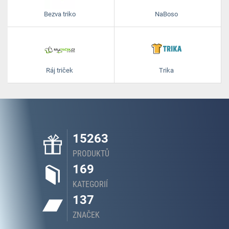
Bezva triko
NaBoso
Ráj triček
Trika
15263
PRODUKTŮ
169
KATEGORIÍ
137
ZNAČEK