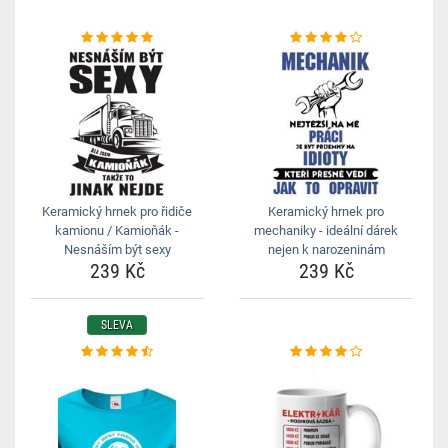
Keramický hrnek pro řidiče
Keramický hrnek pro
kamionu / Kamioňák -
mechaniky - ideální dárek
Nesnáším být sexy
nejen k narozeninám
239 Kč
239 Kč
SLEVA