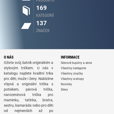
PRODUKTŮ
169
KATEGORIÍ
137
ZNAČEK
O NÁS
INFORMACE
Oživte svůj šatník originálním a
Slevové kupóny a akce
stylovým tričkem. U nás v
Všechny kategorie
katalogu najdete kvalitní trika
Všechny značky
pro děti, muže i ženy. Nabízíme
Všechny e-shopy
vtipná a originální trička s
Novinky
potiskem, párová trička,
Slevy
narozeninová trička pro
maminku, tatínka, bratra,
sestru, kamaráda nebo pro děti
od nejmenších až po