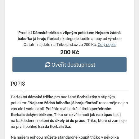
Produkt
Dámské tričko s vtipným potiskem Nejsem žádná
bábofka já hraju florbal
z kategorie košile a topy od výrobce
Ostatní najdete na Trikoland.cz za 200 Kč.
Celý popis
200 Kč
Ověřit dostupnost
POPIS
Perfektní
dámské tričko
pro nadšené
florbalistky
s vtipným
potiskem
"Nejsem žádná bábofka já hraju florbal"
rozesměje nejen
vás ale i vaše okolí. Potěšte své blízké s tímto
perfektním
florbalistickým tričkem
. Triko se skvěle hodí jak
na zápas
tak i
na každodenní nošení
do školy či do práce
. Triko, které si zamiluje
na první pohled
každá florbalistka.
Na našem eshopu můžete standardně koupit tričko v několika