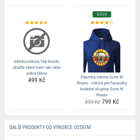
SLEVA
Dětská mikina Tep brusle,
ukažte všem kam vás vaše
srdce táhne
Dásmká mikina Guns N’
499 Kč
Roses - mikina pro fanoušky
hudební skupiny Guns N’
Roses
799 Kč
859 Kč
DALŠÍ PRODUKTY OD VÝROBCE OSTATNÍ