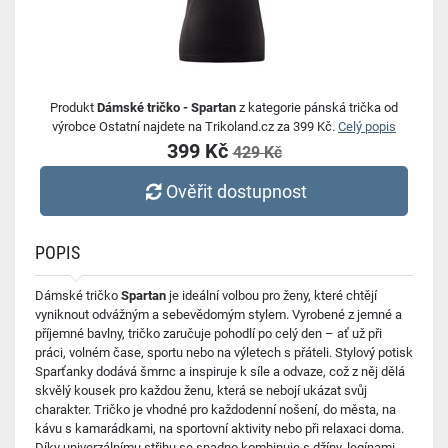
Produkt
Dámské tričko - Spartan
z kategorie pánská trička od
výrobce Ostatní najdete na Trikoland.cz za 399 Kč.
Celý popis
399 Kč
429 Kč
Ověřit dostupnost
POPIS
Dámské tričko
Spartan
je ideální volbou pro ženy, které chtějí
vyniknout odvážným a sebevědomým stylem. Vyrobené z jemné a
příjemné bavlny, tričko zaručuje pohodlí po celý den – ať už při
práci, volném čase, sportu nebo na výletech s přáteli. Stylový potisk
Sparťanky dodává šmrnc a inspiruje k síle a odvaze, což z něj dělá
skvělý kousek pro každou ženu, která se nebojí ukázat svůj
charakter. Tričko je vhodné pro každodenní nošení, do města, na
kávu s kamarádkami, na sportovní aktivity nebo při relaxaci doma.
Díky univerzálnímu střihu se snadno kombinuje s džíny, legínami