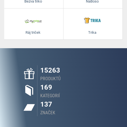
Bezva triko
NaBoso
Ráj triček
Trika
15263
PRODUKTŮ
169
KATEGORIÍ
137
ZNAČEK