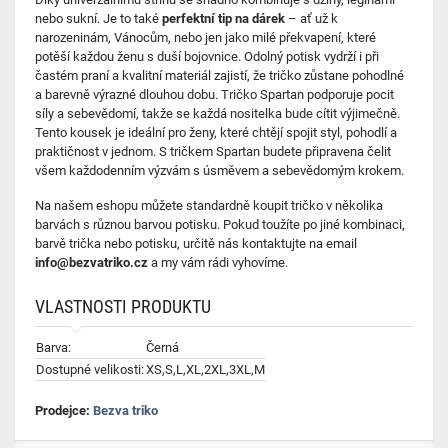
nebo sukní. Je to také
perfektní tip na dárek
– ať už k
narozeninám, Vánocům, nebo jen jako milé překvapení, které
potěší každou ženu s duší bojovnice. Odolný potisk vydrží i při
častém praní a kvalitní materiál zajistí, že tričko zůstane pohodlné
a barevně výrazné dlouhou dobu. Tričko Spartan podporuje pocit
síly a sebevědomí, takže se každá nositelka bude cítit výjimečně.
Tento kousek je ideální pro ženy, které chtějí spojit styl, pohodlí a
praktičnost v jednom. S tričkem Spartan budete připravena čelit
všem každodenním výzvám s úsměvem a sebevědomým krokem.
Na našem eshopu můžete standardně koupit tričko v několika
barvách s různou barvou potisku. Pokud toužíte po jiné kombinaci,
barvě trička nebo potisku, určitě nás kontaktujte na email
info@bezvatriko.cz
a my vám rádi vyhovíme.
VLASTNOSTI PRODUKTU
Barva:
Černá
Dostupné velikosti:
XS,S,L,XL,2XL,3XL,M
Prodejce:
Bezva triko