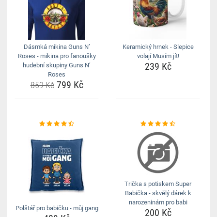
Dásmká mikina Guns N’
Keramický hrnek - Slepice
Roses - mikina pro fanoušky
volají Musím jít!
239 Kč
hudební skupiny Guns N’
Roses
799 Kč
859 Kč
Trička s potiskem Super
Babička - skvělý dárek k
narozeninám pro babi
Polštář pro babičku - můj gang
200 Kč