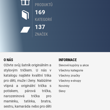
PRODUKTŮ
169
KATEGORIÍ
137
ZNAČEK
O NÁS
INFORMACE
Oživte svůj šatník originálním a
Slevové kupóny a akce
stylovým tričkem. U nás v
Všechny kategorie
katalogu najdete kvalitní trika
Všechny značky
pro děti, muže i ženy. Nabízíme
Všechny e-shopy
vtipná a originální trička s
Novinky
potiskem, párová trička,
Slevy
narozeninová trička pro
maminku, tatínka, bratra,
sestru, kamaráda nebo pro děti