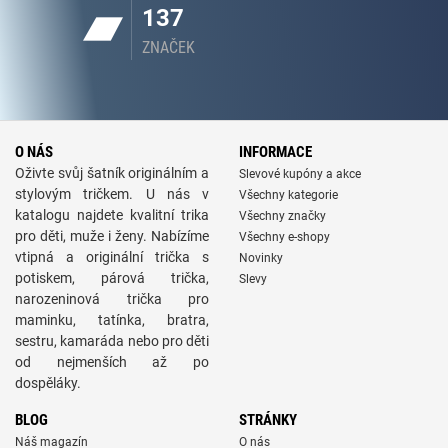
137
ZNAČEK
O NÁS
INFORMACE
Oživte svůj šatník originálním a
Slevové kupóny a akce
stylovým tričkem. U nás v
Všechny kategorie
katalogu najdete kvalitní trika
Všechny značky
pro děti, muže i ženy. Nabízíme
Všechny e-shopy
vtipná a originální trička s
Novinky
potiskem, párová trička,
Slevy
narozeninová trička pro
maminku, tatínka, bratra,
sestru, kamaráda nebo pro děti
od nejmenších až po
dospěláky.
BLOG
STRÁNKY
Náš magazín
O nás