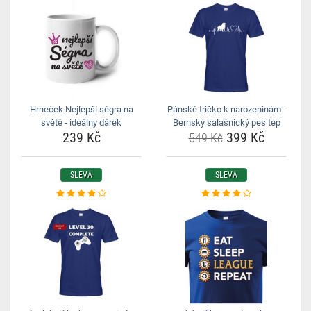
Hrneček Nejlepší ségra na
Pánské tričko k narozeninám -
světě - ideálny dárek
Bernský salašnický pes tep
239 Kč
399 Kč
549 Kč
SLEVA
SLEVA