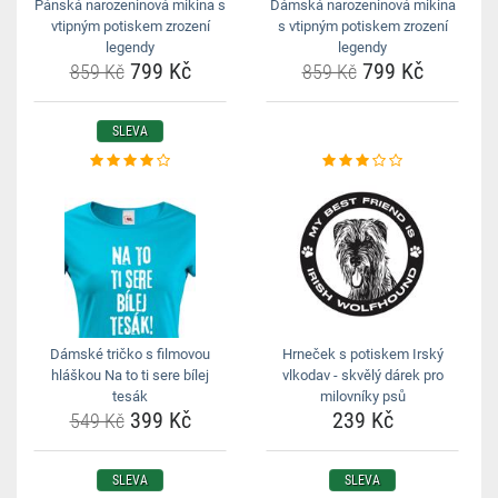
Pánská narozeninová mikina s
Dámská narozeninová mikina
vtipným potiskem zrození
s vtipným potiskem zrození
legendy
legendy
799 Kč
799 Kč
859 Kč
859 Kč
SLEVA
Dámské tričko s filmovou
Hrneček s potiskem Irský
hláškou Na to ti sere bílej
vlkodav - skvělý dárek pro
tesák
milovníky psů
399 Kč
239 Kč
549 Kč
SLEVA
SLEVA