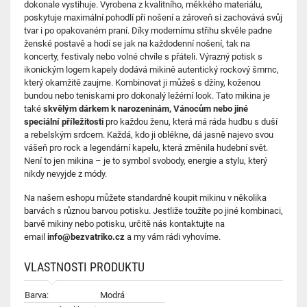
dokonale vystihuje. Vyrobena z kvalitního, měkkého materiálu,
poskytuje maximální pohodlí při nošení a zároveň si zachovává svůj
tvar i po opakovaném praní. Díky modernímu střihu skvěle padne
ženské postavě a hodí se jak na každodenní nošení, tak na
koncerty, festivaly nebo volné chvíle s přáteli. Výrazný potisk s
ikonickým logem kapely dodává mikině autentický rockový šmrnc,
který okamžitě zaujme. Kombinovat ji můžeš s džíny, koženou
bundou nebo teniskami pro dokonalý ležérní look. Tato mikina je
také
skvělým dárkem k narozeninám, Vánocům nebo jiné
speciální příležitosti
pro každou ženu, která má ráda hudbu s duší
a rebelským srdcem. Každá, kdo ji oblékne, dá jasně najevo svou
vášeň pro rock a legendární kapelu, která změnila hudební svět.
Není to jen mikina – je to symbol svobody, energie a stylu, který
nikdy nevyjde z módy.
Na našem eshopu můžete standardně koupit mikinu v několika
barvách s různou barvou potisku. Jestliže toužíte po jiné kombinaci,
barvě mikiny nebo potisku, určitě nás kontaktujte na
email
info@bezvatriko.cz
a my vám rádi vyhovíme.
VLASTNOSTI PRODUKTU
Barva:
Modrá