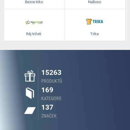
Bezva triko
NaBoso
Ráj triček
Trika
15263
PRODUKTŮ
169
KATEGORIÍ
137
ZNAČEK