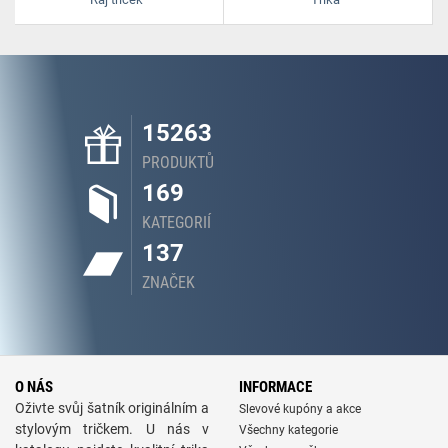
15263
PRODUKTŮ
169
KATEGORIÍ
137
ZNAČEK
O NÁS
INFORMACE
Oživte svůj šatník originálním a
Slevové kupóny a akce
stylovým tričkem. U nás v
Všechny kategorie