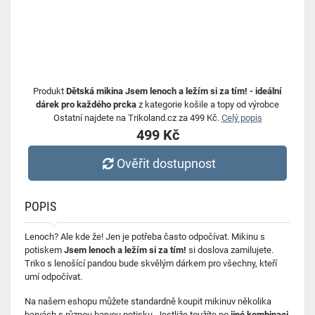
Produkt
Dětská mikina Jsem lenoch a ležím si za tím! - ideální
dárek pro každého prcka
z kategorie košile a topy od výrobce
Ostatní najdete na Trikoland.cz za 499 Kč.
Celý popis
499 Kč
Ověřit dostupnost
POPIS
Lenoch? Ale kde že! Jen je potřeba často odpočívat. Mikinu s
potiskem
Jsem lenoch a ležím si za tím!
si doslova zamilujete.
Triko s lenošící pandou bude skvělým dárkem pro všechny, kteří
umí odpočívat.
Na našem eshopu můžete standardně koupit mikinuv několika
barvách s různou barvou potisku.
Jestliže toužíte po
jiné kombinaci
,