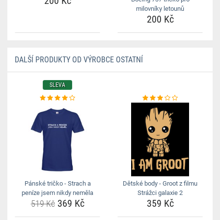
200 Kč
milovníky letounů
200 Kč
DALŠÍ PRODUKTY OD VÝROBCE OSTATNÍ
SLEVA
Pánské tričko - Strach a
Dětské body - Groot z filmu
peníze jsem nikdy neměla
Strážci galaxie 2
369 Kč
359 Kč
519 Kč