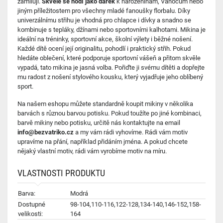
zamilují.
Skvěle se hodí jako dárek
k narozeninám, Vánocům nebo
jiným příležitostem pro všechny mladé fanoušky florbalu. Díky
univerzálnímu střihu je vhodná pro chlapce i dívky a snadno se
kombinuje s tepláky, džínami nebo sportovními kalhotami. Mikina je
ideální na tréninky, sportovní akce, školní výlety i běžné nošení.
Každé dítě ocení její originalitu, pohodlí i praktický střih. Pokud
hledáte oblečení, které podporuje sportovní vášeň a přitom skvěle
vypadá, tato mikina je jasná volba. Pořiďte ji svému dítěti a dopřejte
mu radost z nošení stylového kousku, který vyjadřuje jeho oblíbený
sport.
Na našem eshopu můžete standardně koupit mikiny v několika
barvách s různou barvou potisku. Pokud toužíte po jiné kombinaci,
barvě mikiny nebo potisku, určitě nás kontaktujte na email
info@bezvatriko.cz
a my vám rádi vyhovíme. Rádi vám motiv
upravíme na přání, například přidáním jména. A pokud chcete
nějaký vlastní motiv, rádi vám vyrobíme motiv na míru.
VLASTNOSTI PRODUKTU
Barva:
Modrá
Dostupné
98-104,110-116,122-128,134-140,146-152,158-
velikosti:
164