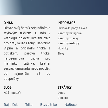
O NÁS
INFORMACE
Oživte svůj šatník originálním a
Slevové kupóny a akce
stylovým tričkem. U nás v
Všechny kategorie
katalogu najdete kvalitní trika
Všechny značky
pro děti, muže i ženy. Nabízíme
Všechny e-shopy
vtipná a originální trička s
Novinky
potiskem, párová trička,
Slevy
narozeninová trička pro
maminku, tatínka, bratra,
sestru, kamaráda nebo pro děti
od nejmenších až po
dospěláky.
BLOG
STRÁNKY
Náš magazín
O nás
Cookies
Ráj triček
Trika
Bezva triko
NaBoso