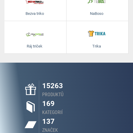
Bezva triko
NaBoso
Ráj triček
Trika
15263
PRODUKTŮ
169
KATEGORIÍ
137
ZNAČEK