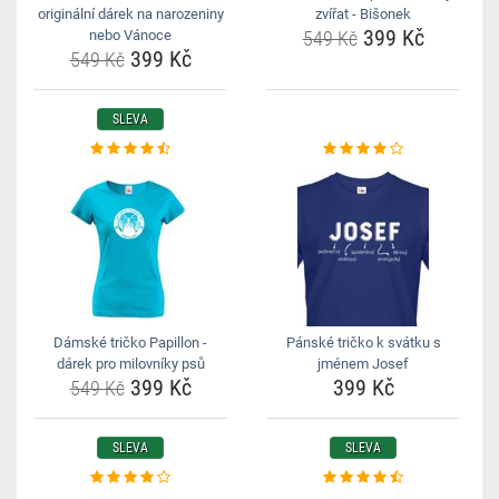
originální dárek na narozeniny
zvířat - Bišonek
399 Kč
nebo Vánoce
549 Kč
399 Kč
549 Kč
SLEVA
Dámské tričko Papillon -
Pánské tričko k svátku s
dárek pro milovníky psů
jménem Josef
399 Kč
399 Kč
549 Kč
SLEVA
SLEVA