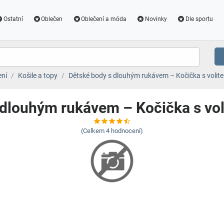
Ostatní
Oblečen
Oblečení a móda
Novinky
Dle sportu
ení
Košile a topy
Dětské body s dlouhým rukávem – Kočička s volit
 dlouhým rukávem – Kočička s vo
(Celkem
4
hodnocení)