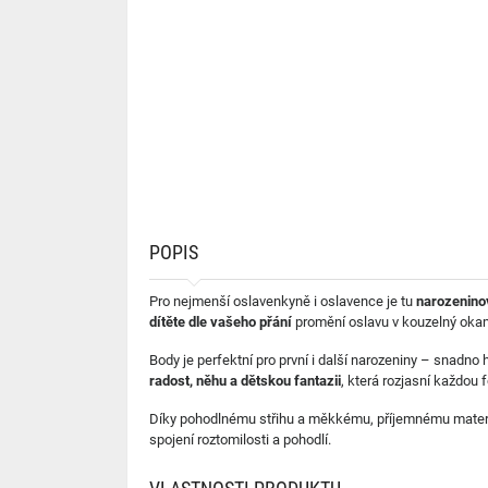
POPIS
Pro nejmenší oslavenkyně i oslavence je tu
narozenino
dítěte dle vašeho přání
promění oslavu v kouzelný oka
Body je perfektní pro první i další narozeniny – snadno 
radost, něhu a dětskou fantazii
, která rozjasní každou f
Díky pohodlnému střihu a měkkému, příjemnému materiá
spojení roztomilosti a pohodlí.