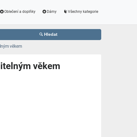
Oblečení a doplňky
Dámy
Všechny kategorie
Hledat
elným věkem
litelným věkem