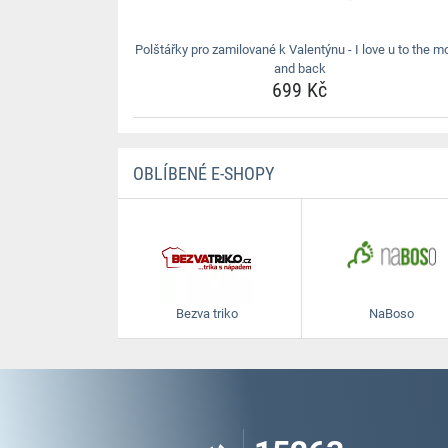
Polštářky pro zamilované k Valentýnu - I love u to the 
and back
699 Kč
OBLÍBENÉ E-SHOPY
Bezva triko
NaBoso