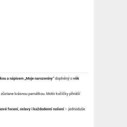
kou a nápisem „Moje narozeniny“
doplněný o
věk
rý zůstane krásnou památkou. Motiv kočičky přináší
ové focení, oslavy i každodenní nošení
– jednoduše