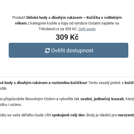
Produkt
Dětské body s dlouhým rukávem – Kočička s volitelným
věkem
z kategorie košile a topy od výrobce Ostatní najdete na
Trikoland.cz za 309 Kč.
Celý popis
309 Kč
Ověřit dostupnost
vé body s dlouhým rukávem a roztomilou kočičkou!
Tento veselý potisk s
kočič
mžik.
ho přizpůsobíte libovolným číslem a vytvoříte tak
osobní, jedinečný kousek
, kte
otku i oslavu.
lu se vaše děťátko bude cítit
spokojeně celý den
. Body je ideální pro
narozenin