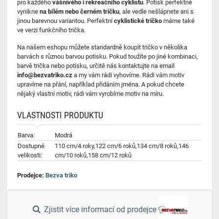
pro každého
vášnivého i rekreačního cyklistu
. Potisk perfektně
vynikne
na bílém nebo černém tričku
, ale vedle nešlápnete ani s
jinou barevnou variantou. Perfektní
cyklistické tričko
máme také
ve verzi
funkčního
trička.
Na našem eshopu můžete standardně koupit tričko v několika
barvách s různou barvou potisku. Pokud toužíte po jiné kombinaci,
barvě trička nebo potisku, určitě nás kontaktujte na email
info@bezvatriko.cz
a my vám rádi vyhovíme. Rádi vám motiv
upravíme na přání, například přidáním jména. A pokud chcete
nějaký vlastní motiv, rádi vám vyrobíme motiv na míru.
VLASTNOSTI PRODUKTU
Barva:
Modrá
Dostupné
110 cm/4 roky,122 cm/6 roků,134 cm/8 roků,146
velikosti:
cm/10 roků,158 cm/12 roků
Prodejce:
Bezva triko
Zjistit více informací od prodejce