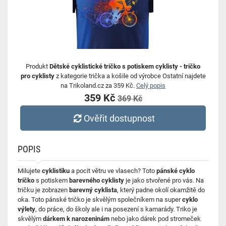
Produkt
Dětské cyklistické tričko s potiskem cyklisty - tričko
pro cyklisty
z kategorie trička a košile od výrobce Ostatní najdete
na Trikoland.cz za 359 Kč.
Celý popis
359 Kč
369 Kč
Ověřit dostupnost
POPIS
Milujete
cyklistiku
a pocit větru ve vlasech? Toto
pánské cyklo
tričko
s potiskem
barevného cyklisty
je jako stvořené pro vás. Na
tričku je zobrazen
barevný cyklista
, který padne okolí okamžitě do
oka. Toto pánské tričko je skvělým společníkem na super
cyklo
výlety
, do práce, do školy ale i na posezení s kamarády. Triko je
skvělým
dárkem k narozeninám
nebo jako dárek pod stromeček