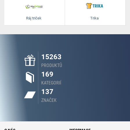
Ráj triček
Trika
15263
PRODUKTŮ
169
KATEGORIÍ
137
ZNAČEK