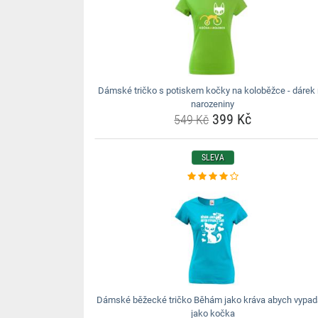
Dámské tričko s potiskem kočky na koloběžce - dárek
narozeniny
399 Kč
549 Kč
SLEVA
Dámské běžecké tričko Běhám jako kráva abych vypad
jako kočka