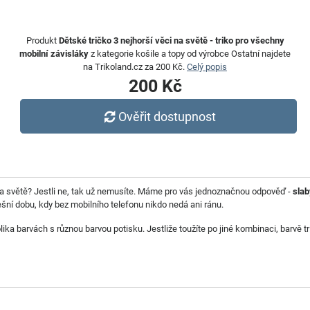
Produkt
Dětské tričko 3 nejhorší věci na světě - triko pro všechny
mobilní závisláky
z kategorie košile a topy od výrobce Ostatní najdete
na Trikoland.cz za 200 Kč.
Celý popis
200 Kč
Ověřit dostupnost
i na světě? Jestli ne, tak už nemusíte. Máme pro vás jednoznačnou odpověď -
slab
šní dobu, kdy bez mobilního telefonu nikdo nedá ani ránu.
ika barvách s různou barvou potisku.
Jestliže toužíte po jiné kombinaci
, barvě t