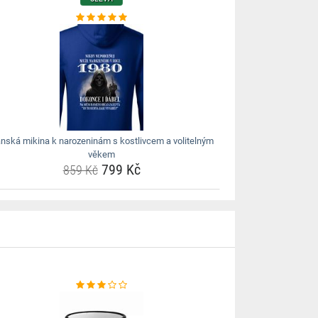
nská mikina k narozeninám s kostlivcem a volitelným
věkem
799 Kč
859 Kč