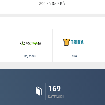
359 Kč
399 Kč
Ráj triček
Trika
169
KATEGORIÍ