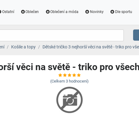
Ostatní
Oblečen
Oblečení a móda
Novinky
Dle sportu
ení
Košile a topy
Dětské tričko 3 nejhorší věci na světě - triko pro v
orší věci na světě - triko pro všec
(Celkem
3
hodnocení)