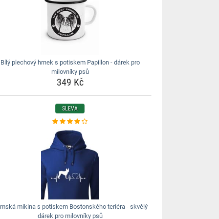
Bílý plechový hrnek s potiskem Papillon - dárek pro
milovníky psů
349 Kč
SLEVA
mská mikina s potiskem Bostonského teriéra - skvělý
dárek pro milovníky psů