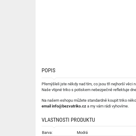
POPIS
Přemýšleli jste někdy nad tím, co jsou tři nejhorší věc
Naše vtipné triko s potiskem nebezpečně reflektuje dne
Na našem eshopu můžete standardně koupit triko někol
email
info@bezvatriko.cz
a my vám rádi vyhovíme.
VLASTNOSTI PRODUKTU
Barva:
Modrá