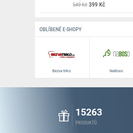
399 Kč
549 Kč
OBLÍBENÉ E-SHOPY
Bezva triko
NaBoso
15263
PRODUKTŮ