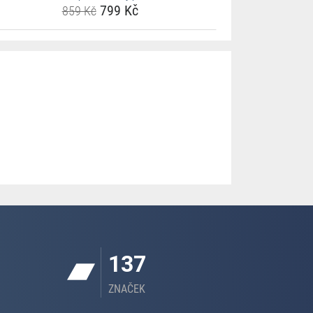
799 Kč
859 Kč
137
ZNAČEK