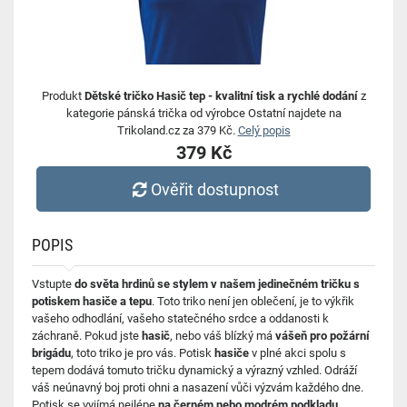
Produkt
Dětské tričko Hasič tep - kvalitní tisk a rychlé dodání
z
kategorie pánská trička od výrobce Ostatní najdete na
Trikoland.cz za 379 Kč.
Celý popis
379 Kč
Ověřit dostupnost
POPIS
Vstupte
do světa hrdinů se stylem v našem jedinečném tričku s
potiskem hasiče a tepu
. Toto triko není jen oblečení, je to výkřik
vašeho odhodlání, vašeho statečného srdce a oddanosti k
záchraně. Pokud jste
hasič
, nebo váš blízký má
vášeň pro požární
brigádu
, toto triko je pro vás. Potisk
hasiče
v plné akci spolu s
tepem dodává tomuto tričku dynamický a výrazný vzhled. Odráží
váš neúnavný boj proti ohni a nasazení vůči výzvám každého dne.
Potisk se vyjímá nejlépe
na černém nebo modrém podkladu
,