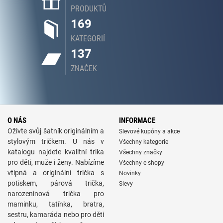
PRODUKTŮ
169
KATEGORIÍ
137
ZNAČEK
O NÁS
INFORMACE
Oživte svůj šatník originálním a
Slevové kupóny a akce
stylovým tričkem. U nás v
Všechny kategorie
katalogu najdete kvalitní trika
Všechny značky
pro děti, muže i ženy. Nabízíme
Všechny e-shopy
vtipná a originální trička s
Novinky
potiskem, párová trička,
Slevy
narozeninová trička pro
maminku, tatínka, bratra,
sestru, kamaráda nebo pro děti