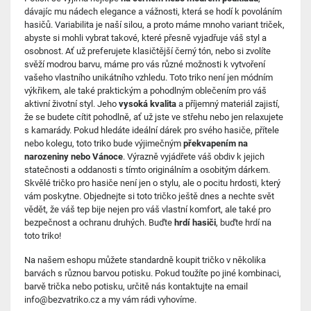
dávajíc mu nádech elegance a vážnosti, která se hodí k povoláním
hasičů. Variabilita je naší silou, a proto máme mnoho variant triček,
abyste si mohli vybrat takové, které přesně vyjadřuje váš styl a
osobnost. Ať už preferujete klasičtější černý tón, nebo si zvolíte
svěží modrou barvu, máme pro vás různé možnosti k vytvoření
vašeho vlastního unikátního vzhledu. Toto triko není jen módním
výkřikem, ale také praktickým a pohodlným oblečením pro váš
aktivní životní styl. Jeho
vysoká kvalita
a příjemný materiál zajistí,
že se budete cítit pohodlně, ať už jste ve střehu nebo jen relaxujete
s kamarády. Pokud hledáte ideální dárek pro svého hasiče, přítele
nebo kolegu, toto triko bude výjimečným
překvapením na
narozeniny nebo Vánoce
. Výrazně vyjádřete váš obdiv k jejich
statečnosti a oddanosti s tímto originálním a osobitým dárkem.
Skvělé tričko pro hasiče není jen o stylu, ale o pocitu hrdosti, který
vám poskytne. Objednejte si toto tričko ještě dnes a nechte svět
vědět, že váš tep bije nejen pro váš vlastní komfort, ale také pro
bezpečnost a ochranu druhých. Buďte
hrdí hasiči
, buďte hrdí na
toto triko!
Na našem eshopu můžete standardně koupit tričko v několika
barvách s různou barvou potisku. Pokud toužíte po jiné kombinaci,
barvě trička nebo potisku, určitě nás kontaktujte na email
info@bezvatriko.cz a my vám rádi vyhovíme.