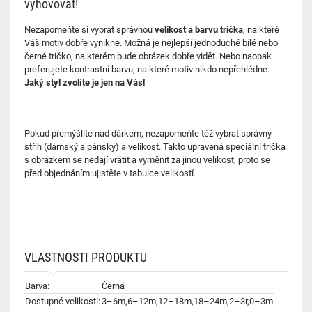
vyhovovat!
Nezapomeňte si vybrat správnou
velikost a barvu trička
, na které
Váš motiv dobře vynikne. Možná je nejlepší jednoduché bílé nebo
černé tričko, na kterém bude obrázek dobře vidět. Nebo naopak
preferujete kontrastní barvu, na které motiv nikdo nepřehlédne.
Jaký styl zvolíte je jen na Vás!
Pokud přemýšlíte nad dárkem, nezapomeňte též vybrat správný
střih (dámský a pánský) a velikost. Takto upravená speciální trička
s obrázkem se nedají vrátit a vyměnit za jinou velikost, proto se
před objednáním ujistěte v tabulce velikostí.
VLASTNOSTI PRODUKTU
Barva:
Černá
Dostupné velikosti:
3–6m,6–12m,12–18m,18–24m,2–3r,0–3m