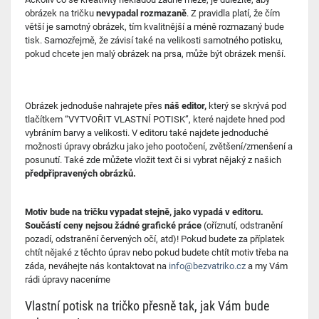
obrázek na tričku
nevypadal rozmazaně
. Z pravidla platí, že čím
větší je samotný obrázek, tím kvalitnější a méně rozmazaný bude
tisk. Samozřejmě, že závisí také na velikosti samotného potisku,
pokud chcete jen malý obrázek na prsa, může být obrázek menší.
Obrázek jednoduše nahrajete přes
náš editor,
který se skrývá pod
tlačítkem “VYTVOŘIT VLASTNÍ POTISK”, které najdete hned pod
vybráním barvy a velikosti. V editoru také najdete jednoduché
možnosti úpravy obrázku jako jeho pootočení, zvětšení/zmenšení a
posunutí. Také zde můžete vložit text či si vybrat nějaký z našich
předpřipravených obrázků.
Motiv bude na tričku vypadat stejně, jako vypadá v editoru.
Součástí ceny nejsou žádné grafické práce
(oříznutí, odstranění
pozadí, odstranění červených očí, atd)! Pokud budete za příplatek
chtít nějaké z těchto úprav nebo pokud budete chtít motiv třeba na
záda, neváhejte nás kontaktovat na
info@bezvatriko.cz
a my Vám
rádi úpravy naceníme
Vlastní potisk na tričko přesně tak, jak Vám bude