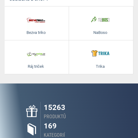
Bezva triko
NaBoso
Ráj triček
Trika
15263
PRODUKTŮ
169
KATEGORIÍ