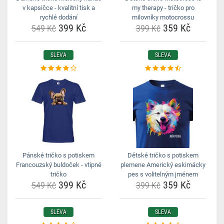
v kapsičce - kvalitní tisk a
my therapy - tričko pro
rychlé dodání
milovníky motocrossu
399 Kč
359 Kč
549 Kč
399 Kč
SLEVA
SLEVA
Pánské tričko s potiskem
Dětské tričko s potiskem
Francouzský buldoček - vtipné
plemene Americký eskimácky
tričko
pes s volitelným jménem
399 Kč
359 Kč
549 Kč
399 Kč
SLEVA
SLEVA