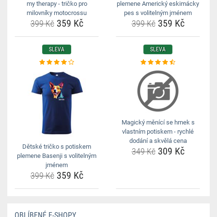
my therapy - tričko pro
plemene Americký eskimácky
milovníky motocrossu
pes s volitelným jménem
359 Kč
359 Kč
399 Kč
399 Kč
SLEVA
SLEVA
Magický měnící se hrnek s
vlastním potiskem - rychlé
dodání a skvělá cena
Dětské tričko s potiskem
309 Kč
349 Kč
plemene Basenji s volitelným
jménem
359 Kč
399 Kč
OBLÍBENÉ E-SHOPY