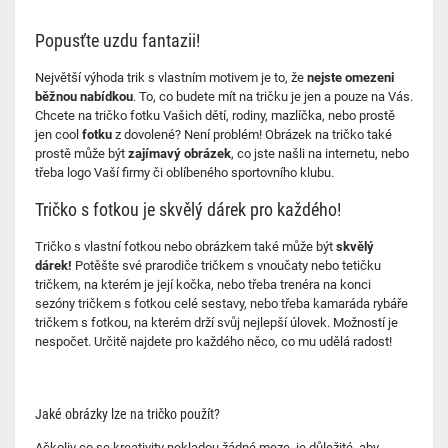
Popusťte uzdu fantazii!
Největší výhoda trik s vlastním motivem je to, že
nejste omezeni
běžnou nabídkou
. To, co budete mít na tričku je jen a pouze na Vás.
Chcete na tričko fotku Vašich dětí, rodiny, mazlíčka, nebo prostě
jen cool
fotku
z dovolené? Není problém! Obrázek na tričko také
prostě může být
zajímavý obrázek
, co jste našli na internetu, nebo
třeba logo Vaší firmy či oblíbeného sportovního klubu.
Tričko s fotkou je skvělý dárek pro každého!
Tričko s vlastní fotkou nebo obrázkem také může být
skvělý
dárek!
Potěšte své prarodiče tričkem s vnoučaty nebo tetičku
tričkem, na kterém je její kočka, nebo třeba trenéra na konci
sezóny tričkem s fotkou celé sestavy, nebo třeba kamaráda rybáře
tričkem s fotkou, na kterém drží svůj nejlepší úlovek. Možností je
nespočet. Určitě najdete pro každého něco, co mu udělá radost!
Jaké obrázky lze na tričko použít?
Ačkoliv co se kreativity nekladou žádné meze, je důležité, aby