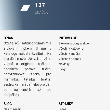
137
ZNAČEK
O NÁS
INFORMACE
Oživte svůj šatník originálním a
Slevové kupóny a akce
stylovým tričkem. U nás v
Všechny kategorie
katalogu najdete kvalitní trika
Všechny značky
pro děti, muže i ženy. Nabízíme
Všechny e-shopy
vtipná a originální trička s
Novinky
potiskem, párová trička,
Slevy
narozeninová trička pro
maminku, tatínka, bratra,
sestru, kamaráda nebo pro děti
od nejmenších až po
dospěláky.
BLOG
STRÁNKY
Náš magazín
O nás