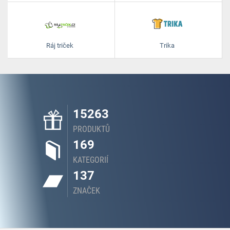
Ráj triček
Trika
15263
PRODUKTŮ
169
KATEGORIÍ
137
ZNAČEK