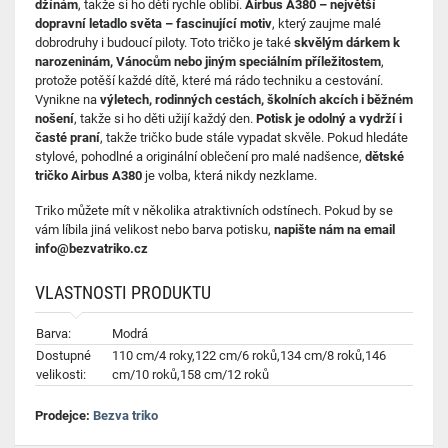
džínám
, takže si ho děti rychle oblíbí.
Airbus A380 – největší
dopravní letadlo světa – fascinující motiv
, který zaujme malé
dobrodruhy i budoucí piloty. Toto tričko je také
skvělým dárkem k
narozeninám, Vánocům nebo jiným speciálním příležitostem
,
protože potěší každé dítě, které má rádo techniku a cestování.
Vynikne na
výletech, rodinných cestách, školních akcích i běžném
nošení
, takže si ho děti užijí každý den.
Potisk je odolný a vydrží i
časté praní
, takže tričko bude stále vypadat skvěle. Pokud hledáte
stylové, pohodlné a originální oblečení pro malé nadšence,
dětské
tričko Airbus A380
je volba, která nikdy nezklame.
Triko můžete mít v několika atraktivních odstínech. Pokud by se
vám líbila jiná velikost nebo barva potisku,
napište nám na email
info@bezvatriko.cz
VLASTNOSTI PRODUKTU
Barva:
Modrá
Dostupné
110 cm/4 roky,122 cm/6 roků,134 cm/8 roků,146
velikosti:
cm/10 roků,158 cm/12 roků
Prodejce:
Bezva triko