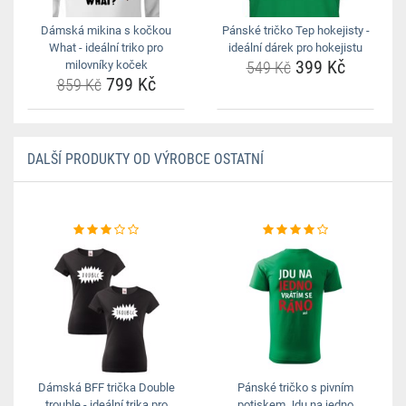
Dámská mikina s kočkou
Pánské tričko Tep hokejisty -
What - ideální triko pro
ideální dárek pro hokejistu
399 Kč
milovníky koček
549 Kč
799 Kč
859 Kč
DALŠÍ PRODUKTY OD VÝROBCE OSTATNÍ
Dámská BFF trička Double
Pánské tričko s pivním
trouble - ideální trika pro
potiskem Jdu na jedno