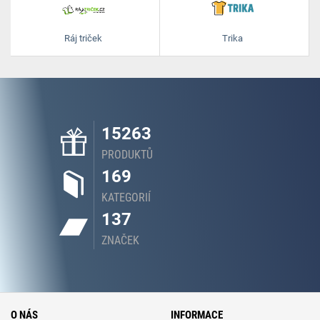
Ráj triček
Trika
15263
PRODUKTŮ
169
KATEGORIÍ
137
ZNAČEK
O NÁS
INFORMACE