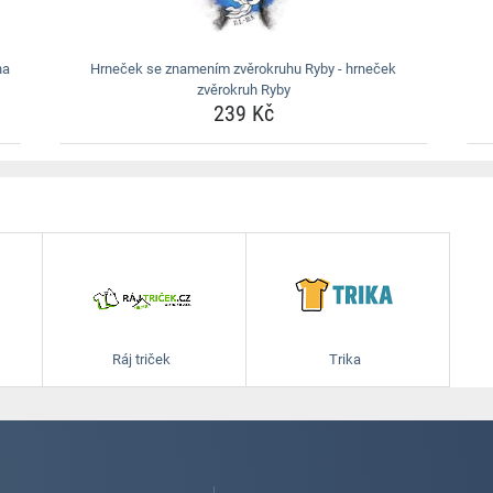
na
Hrneček se znamením zvěrokruhu Ryby - hrneček
zvěrokruh Ryby
239 Kč
Ráj triček
Trika