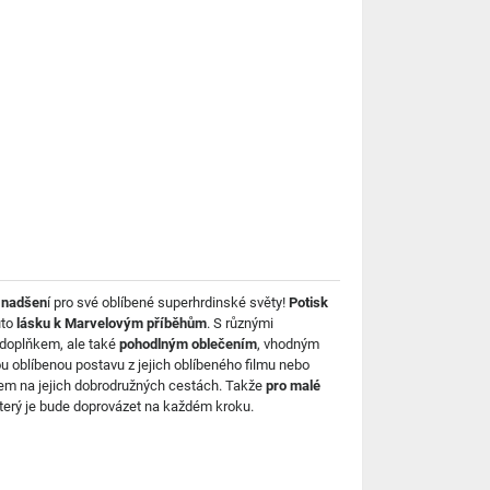
 nadšen
í pro své oblíbené superhrdinské světy!
Potisk
uto
lásku k Marvelovým příběhům
. S různými
m doplňkem, ale také
pohodlným oblečením
, vhodným
ou oblíbenou postavu z jejich oblíbeného filmu nebo
kem na jejich dobrodružných cestách. Takže
pro malé
 který je bude doprovázet na každém kroku.