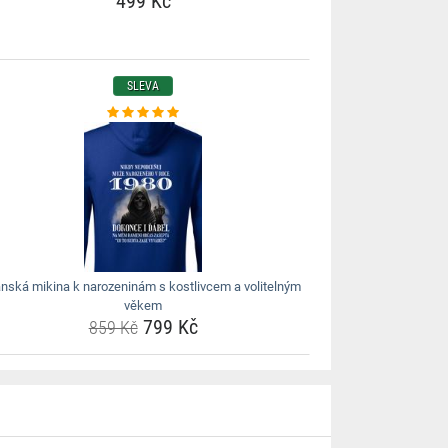
499 Kč
SLEVA
nská mikina k narozeninám s kostlivcem a volitelným
věkem
799 Kč
859 Kč