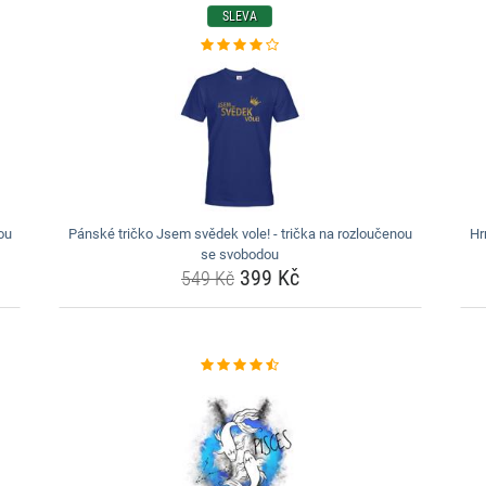
SLEVA
ou
Pánské tričko Jsem svědek vole! - trička na rozloučenou
Hr
se svobodou
399 Kč
549 Kč