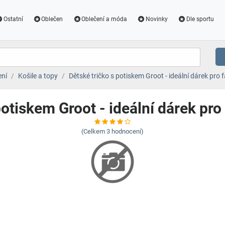
Ostatní
Oblečen
Oblečení a móda
Novinky
Dle sportu
ení
Košile a topy
Dětské tričko s potiskem Groot - ideální dárek pro
potiskem Groot - ideální dárek pr
(Celkem
3
hodnocení)