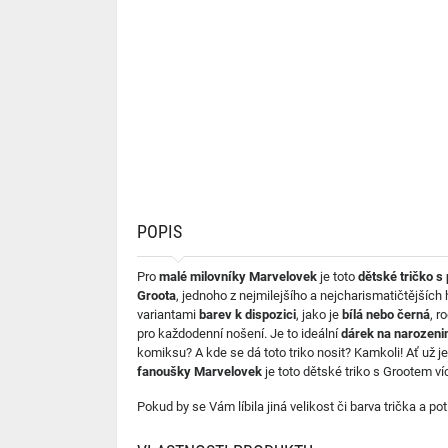
POPIS
Pro
malé milovníky Marvelovek
je toto
dětské tričko s
Groota
, jednoho z nejmilejšího a nejcharismatičtějšíc
variantami
barev k dispozici
, jako je
bílá nebo černá
, r
pro každodenní nošení. Je to ideální
dárek na narozeni
komiksu? A kde se dá toto triko nosit? Kamkoli! Ať už je
fanoušky Marvelovek
je toto dětské triko s Grootem ví
Pokud by se Vám líbila jiná velikost či barva trička a p