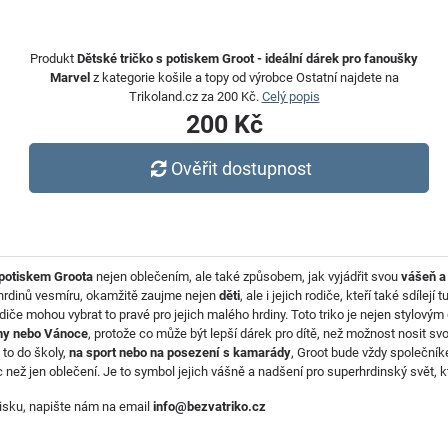
Produkt
Dětské tričko s potiskem Groot - ideální dárek pro fanoušky
Marvel
z kategorie košile a topy od výrobce Ostatní najdete na
Trikoland.cz za 200 Kč.
Celý popis
200 Kč
Ověřit dostupnost
 potiskem Groota
nejen oblečením, ale také způsobem, jak vyjádřit svou
vášeň a
h hrdinů vesmíru, okamžitě zaujme nejen
děti
, ale i jejich rodiče, kteří také sdílejí t
odiče mohou vybrat to pravé pro jejich malého hrdiny. Toto triko je nejen stylový
ny nebo Vánoce
, protože co může být lepší dárek pro dítě, než možnost nosit sv
 to do školy,
na sport nebo na posezení s kamarády
, Groot bude vždy společní
c než jen oblečení. Je to symbol jejich vášně a nadšení pro superhrdinský svět,
otisku, napište nám na email
info@bezvatriko.cz