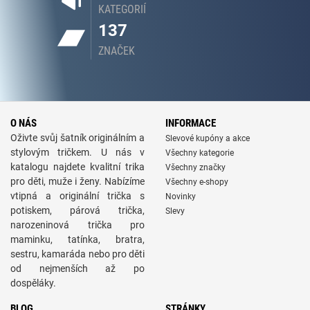
KATEGORIÍ
137
ZNAČEK
O NÁS
INFORMACE
Oživte svůj šatník originálním a
Slevové kupóny a akce
stylovým tričkem. U nás v
Všechny kategorie
katalogu najdete kvalitní trika
Všechny značky
pro děti, muže i ženy. Nabízíme
Všechny e-shopy
vtipná a originální trička s
Novinky
potiskem, párová trička,
Slevy
narozeninová trička pro
maminku, tatínka, bratra,
sestru, kamaráda nebo pro děti
od nejmenších až po
dospěláky.
BLOG
STRÁNKY