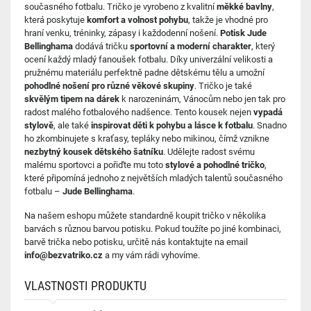
současného fotbalu. Tričko je vyrobeno z kvalitní
měkké bavlny
,
která poskytuje
komfort a volnost pohybu
, takže je vhodné pro
hraní venku, tréninky, zápasy i každodenní nošení.
Potisk Jude
Bellinghama
dodává tričku
sportovní a moderní charakter
, který
ocení každý mladý fanoušek fotbalu. Díky univerzální velikosti a
pružnému materiálu perfektně padne dětskému tělu a umožní
pohodlné nošení pro různé věkové skupiny
. Tričko je také
skvělým tipem na dárek
k narozeninám, Vánocům nebo jen tak pro
radost malého fotbalového nadšence. Tento kousek nejen
vypadá
stylově
, ale také
inspirovat děti k pohybu a lásce k fotbalu
. Snadno
ho zkombinujete s kraťasy, tepláky nebo mikinou, čímž vznikne
nezbytný kousek dětského šatníku
. Udělejte radost svému
malému sportovci a pořiďte mu toto
stylové a pohodlné tričko
,
které připomíná jednoho z největších mladých talentů současného
fotbalu –
Jude Bellinghama
.
Na našem eshopu můžete standardně koupit tričko v několika
barvách s různou barvou potisku. Pokud toužíte po jiné kombinaci,
barvě trička nebo potisku, určitě nás kontaktujte na email
info@bezvatriko.cz
a my vám rádi vyhovíme.
VLASTNOSTI PRODUKTU