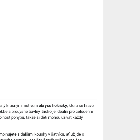
obený krásným motivem
obrysu holčičky,
která se hravě
kké a prodyšné bavlny, tričko je ideální pro celodenní
olnost pohybu, takže si děti mohou užívat každý
mbinujete s dalšími kousky v šatníku, ať už jde o