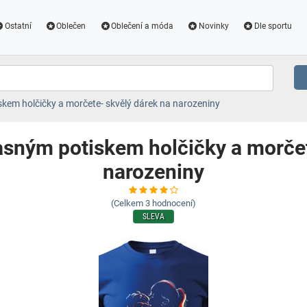
Ostatní
Oblečen
Oblečení a móda
Novinky
Dle sportu
skem holčičky a morčete- skvělý dárek na narozeniny
žasným potiskem holčičky a morčet
narozeniny
(Celkem
3
hodnocení)
SLEVA