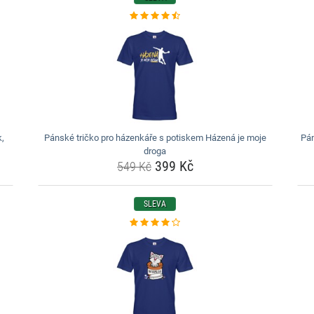
k,
Pánské tričko pro házenkáře s potiskem Házená je moje
Pán
droga
399 Kč
549 Kč
SLEVA