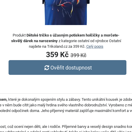
Produkt
Dětské tričko s úžasným potiskem holčičky a morčete-
skvělý dárek na narozeniny
z kategorie ostatní od výrobce Ostatní
najdete na Trikoland.cz za 359 Kč.
Celý popis
359 Kč
399 Kč
Ověřit dostupnost
kem,
které je dokonalým spojením stylu a zábavy. Tento unikátní kousek je zd
se v něm bude cítit jako malý hrdina svého vlastního dobrodružství. Vyrobeno z mě
dpolední odpočinek doma. Jeho příjemný materiál zajišťuje maximální komfort a v
st, což ocení nejen děti, ale i rodiče. Příjemné barvy a veselý design snadno ko