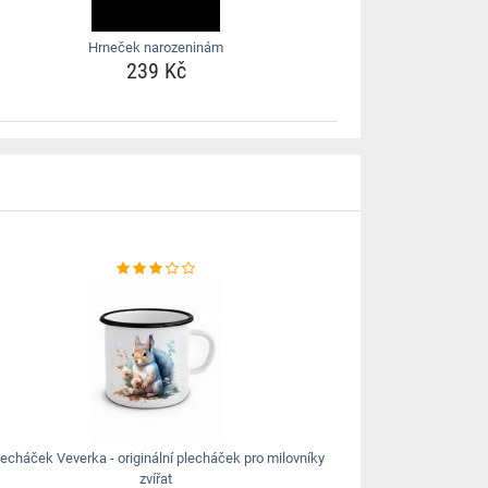
Hrneček narozeninám
239 Kč
lecháček Veverka - originální plecháček pro milovníky
zvířat