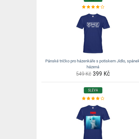
Pánské tričko pro házenkáře s potiskem Jídlo, spáne
házená
399 Kč
549 Kč
SLEVA