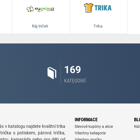
Ráj triček
Trika
169
KATEGORIÍ
INFORMACE
BL
s v katalogu najdete kvalitní trika
Slevové kupóny a akce
Ná
trička s potiskem, párová trička,
Všechny kategorie
sestru, kamaráda nebo pro děti od
Všechny značky