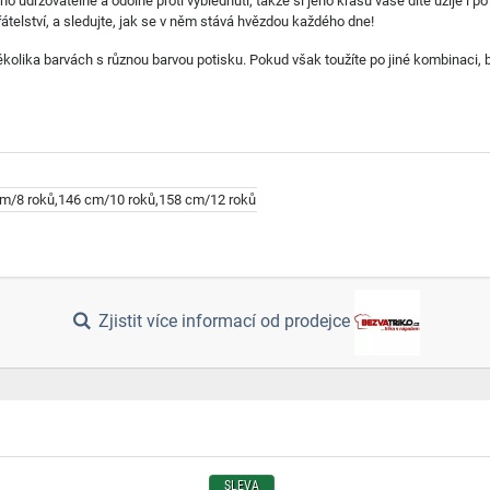
no udržovatelné a odolné proti vyblednutí, takže si jeho krásu vaše dítě užije i
přátelství, a sledujte, jak se v něm stává hvězdou každého dne!
lika barvách s různou barvou potisku. Pokud však toužíte po jiné kombinaci, ba
cm/8 roků,146 cm/10 roků,158 cm/12 roků
Zjistit více informací od prodejce
SLEVA