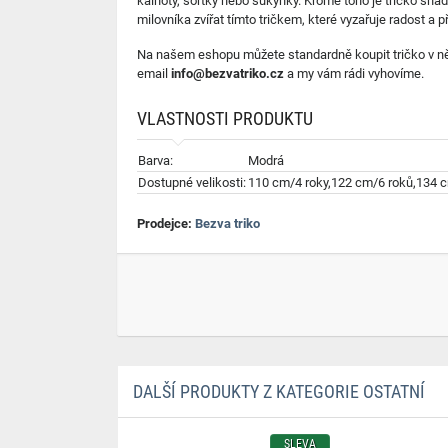
kalhoty, šortky nebo sukýnky. Kromě toho je tričko snad
milovníka zvířat tímto tričkem, které vyzařuje radost a 
Na našem eshopu můžete standardně koupit tričko v něko
email
info@bezvatriko.cz
a my vám rádi vyhovíme.
VLASTNOSTI PRODUKTU
Barva:
Modrá
Dostupné velikosti:
110 cm/4 roky,122 cm/6 roků,134 
Prodejce:
Bezva triko
DALŠÍ PRODUKTY Z KATEGORIE OSTATNÍ
SLEVA