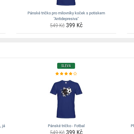
Pánské tričko pro milovníky koček s potiskem
"Antidepresiva"
399 Kč
549 Kč
SLEVA
 já
Pánské tričko - Fotbal
P
399 Kč
549 Kč