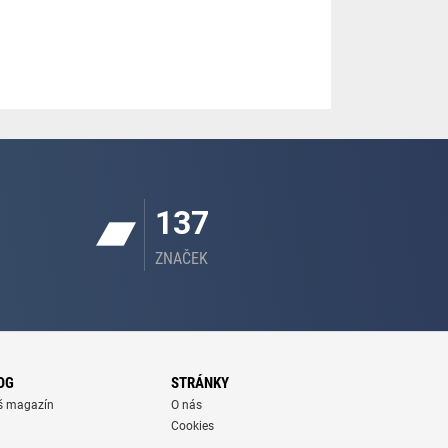
137
ZNAČEK
OG
STRÁNKY
š magazín
O nás
Cookies