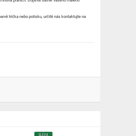
 po mnoha praních. Doplňte šatník vašeho malého
rvě trička nebo potisku, určitě nás kontaktujte na
SLEVA