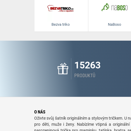
Bezva triko
NaBoso
15263
PRODUKTŮ
O NÁS
Oživte svůj šatník originálním a stylovým tričkem. U ná
pro děti, muže i ženy. Nabízíme vtipná a originální 
narozeninová trička pro maminku, tatínka, bratra, 