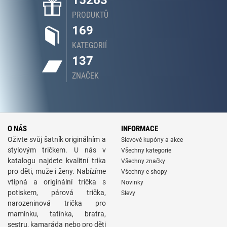
15263
PRODUKTŮ
169
KATEGORIÍ
137
ZNAČEK
O NÁS
INFORMACE
Oživte svůj šatník originálním a
Slevové kupóny a akce
stylovým tričkem. U nás v
Všechny kategorie
katalogu najdete kvalitní trika
Všechny značky
pro děti, muže i ženy. Nabízíme
Všechny e-shopy
vtipná a originální trička s
Novinky
potiskem, párová trička,
Slevy
narozeninová trička pro
maminku, tatínka, bratra,
sestru, kamaráda nebo pro děti