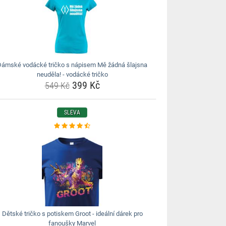
Dámské vodácké tričko s nápisem Mě žádná šlajsna
neuděla! - vodácké tričko
399 Kč
549 Kč
SLEVA
Dětské tričko s potiskem Groot - ideální dárek pro
fanoušky Marvel