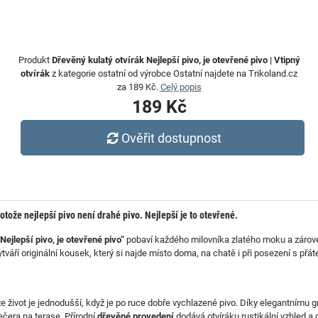
Produkt
Dřevěný kulatý otvírák Nejlepší pivo, je otevřené pivo | Vtipný
otvírák
z kategorie ostatní od výrobce Ostatní najdete na Trikoland.cz
za 189 Kč.
Celý popis
189 Kč
Ověřit dostupnost
otože nejlepší pivo není drahé pivo. Nejlepší je to otevřené.
„Nejlepší pivo, je otevřené pivo“
pobaví každého milovníka zlatého moku a zárov
váří originální kousek, který si najde místo doma, na chatě i při posezení s přáte
že život je jednodušší, když je po ruce dobře vychlazené pivo. Díky elegantnímu g
čera na terase. Přírodní
dřevěné provedení
dodává otvíráku rustikální vzhled a 