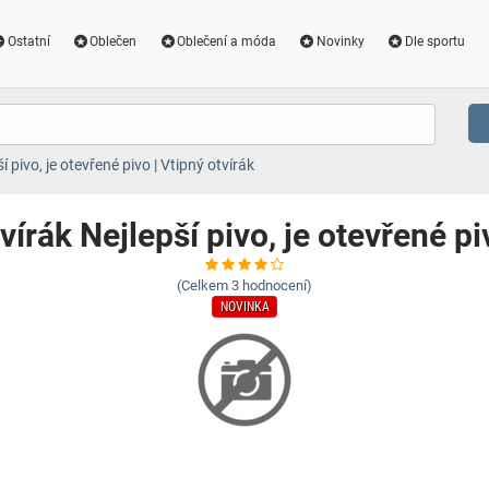
Ostatní
Oblečen
Oblečení a móda
Novinky
Dle sportu
 pivo, je otevřené pivo | Vtipný otvírák
írák Nejlepší pivo, je otevřené pi
(Celkem
3
hodnocení)
NOVINKA