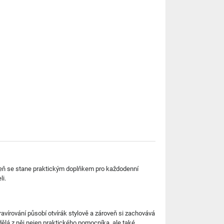
eň se stane praktickým doplňkem pro každodenní
li.
ravírování působí otvírák stylově a zároveň si zachovává
dělá z něj nejen praktického pomocníka, ale také