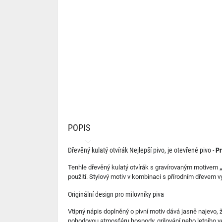
POPIS
Dřevěný kulatý otvírák Nejlepší pivo, je otevřené pivo -
Pr
Tenhle dřevěný kulatý otvírák s gravírovaným motivem
použití. Stylový motiv v kombinaci s přírodním dřevem vyt
Originální design pro milovníky piva
Vtipný nápis doplněný o pivní motiv dává jasně najevo, 
pohodovou atmosféru hospody, grilování nebo letního ve