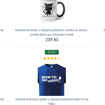
rek
Keramický hrnek s vtipným potiskem -Kočka ve stresu -
skvělý dárek pro milovníky koček
239 Kč
SLEVA
čko
Dětské tričko pro rybáře s vtipným potiskem Mám to na
háku