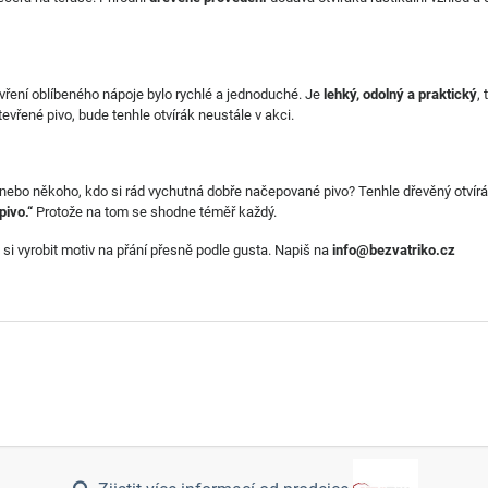
evření oblíbeného nápoje bylo rychlé a jednoduché. Je
lehký, odolný a praktický
,
tevřené pivo, bude tenhle otvírák neustále v akci.
 nebo někoho, kdo si rád vychutná dobře načepované pivo? Tenhle dřevěný otvírá
 pivo.“
Protože na tom se shodne téměř každý.
 si vyrobit motiv na přání přesně podle gusta. Napiš na
info@bezvatriko.cz