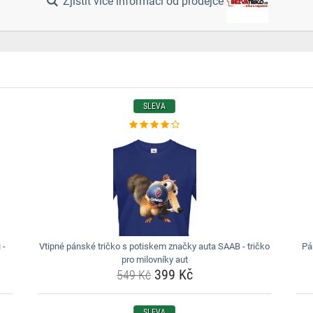
Zjistit více informací od prodejce
SLEVA
 -
Vtipné pánské tričko s potiskem značky auta SAAB - tričko
Pá
pro milovníky aut
399 Kč
549 Kč
SLEVA