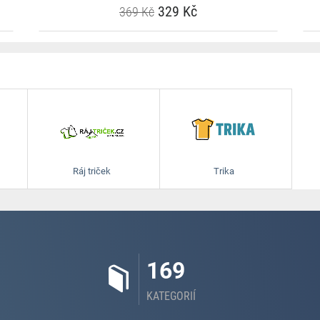
329 Kč
369 Kč
Ráj triček
Trika
169
KATEGORIÍ