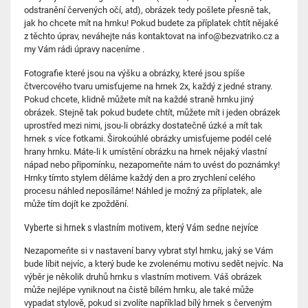
odstranění červených očí, atd), obrázek tedy pošlete přesně tak,
jak ho chcete mít na hrnku! Pokud budete za příplatek chtít nějaké
z těchto úprav, neváhejte nás kontaktovat na info@bezvatriko.cz a
my Vám rádi úpravy naceníme .
Fotografie které jsou na výšku a obrázky, které jsou spíše
čtvercového tvaru umisťujeme na hrnek 2x, každý z jedné strany.
Pokud chcete, klidně můžete mít na každé straně hrnku jiný
obrázek. Stejně tak pokud budete chtít, můžete mít i jeden obrázek
uprostřed mezi nimi, jsou-li obrázky dostatečně úzké a mít tak
hrnek s více fotkami. Širokoúhlé obrázky umisťujeme podél celé
hrany hrnku. Máte-li k umístění obrázku na hrnek nějaký vlastní
nápad nebo připomínku, nezapomeňte nám to uvést do poznámky!
Hrnky tímto stylem děláme každý den a pro zrychlení celého
procesu náhled neposíláme! Náhled je možný za příplatek, ale
může tím dojít ke zpoždění.
Vyberte si hrnek s vlastním motivem, který Vám sedne nejvíce
Nezapomeňte si v nastavení barvy vybrat styl hrnku, jaký se Vám
bude líbit nejvíc, a který bude ke zvolenému motivu sedět nejvíc. Na
výběr je několik druhů hrnku s vlastním motivem. Váš obrázek
může nejlépe vyniknout na čistě bílém hrnku, ale také může
vypadat stylově, pokud si zvolíte například bílý hrnek s červeným