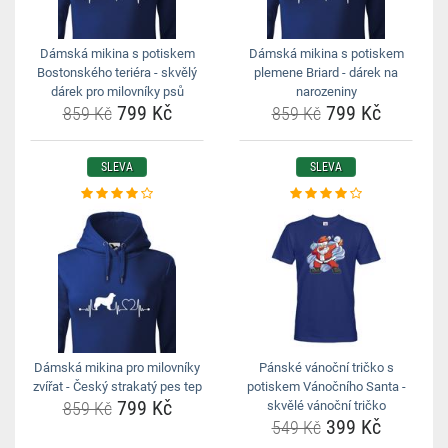
Dámská mikina s potiskem
Dámská mikina s potiskem
Bostonského teriéra - skvělý
plemene Briard - dárek na
dárek pro milovníky psů
narozeniny
799 Kč
799 Kč
859 Kč
859 Kč
SLEVA
SLEVA
Dámská mikina pro milovníky
Pánské vánoční tričko s
zvířat - Český strakatý pes tep
potiskem Vánočního Santa -
799 Kč
859 Kč
skvělé vánoční tričko
399 Kč
549 Kč