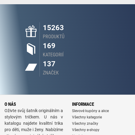
15263
PRODUKTŮ
169
KATEGORIÍ
137
ZNAČEK
O NÁS
INFORMACE
Oživte svůj šatník originálním a
Slevové kupóny a akce
stylovým tričkem. U nás v
Všechny kategorie
katalogu najdete kvalitní trika
Všechny značky
pro děti, muže i ženy. Nabízíme
Všechny e-shopy