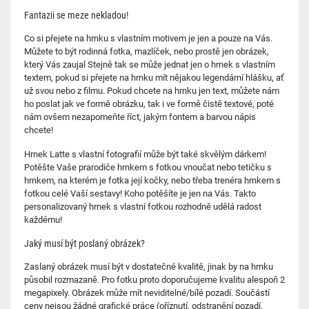
Fantazii se meze nekladou!
Co si přejete na hrnku s vlastním motivem je jen a pouze na Vás.
Můžete to být rodinná fotka, mazlíček, nebo prostě jen obrázek,
který Vás zaujal Stejně tak se může jednat jen o hrnek s vlastním
textem, pokud si přejete na hrnku mít nějakou legendární hlášku, ať
už svou nebo z filmu. Pokud chcete na hrnku jen text, můžete nám
ho poslat jak ve formě obrázku, tak i ve formě čistě textové, poté
nám ovšem nezapomeňte říct, jakým fontem a barvou nápis
chcete!
Hrnek Latte s vlastní fotografií může být také skvělým dárkem!
Potěšte Vaše prarodiče hrnkem s fotkou vnoučat nebo tetičku s
hrnkem, na kterém je fotka její kočky, nebo třeba trenéra hrnkem s
fotkou celé Vaší sestavy! Koho potěšíte je jen na Vás. Takto
personalizovaný hrnek s vlastní fotkou rozhodně udělá radost
každému!
Jaký musí být poslaný obrázek?
Zaslaný obrázek musí být v dostatečné kvalitě, jinak by na hrnku
působil rozmazaně. Pro fotku proto doporučujeme kvalitu alespoň 2
megapixely. Obrázek může mít neviditelné/bílé pozadí. Součástí
ceny nejsou žádné grafické práce (oříznutí, odstranění pozadí,