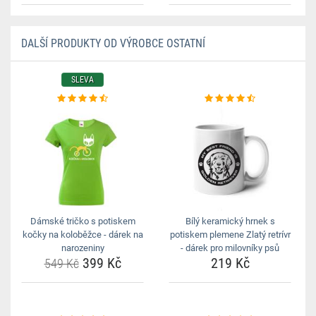
DALŠÍ PRODUKTY OD VÝROBCE OSTATNÍ
SLEVA
Dámské tričko s potiskem
Bílý keramický hrnek s
kočky na koloběžce - dárek na
potiskem plemene Zlatý retrívr
narozeniny
- dárek pro milovníky psů
399 Kč
219 Kč
549 Kč