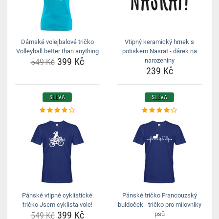
Dámské volejbalové tričko
Vtipný keramický hrnek s
Volleyball better than anything
potiskem Nasrat - dárek na
399 Kč
549 Kč
narozeniny
239 Kč
SLEVA
SLEVA
Pánské vtipné cyklistické
Pánské tričko Francouzský
tričko Jsem cyklista vole!
buldoček - tričko pro milovníky
399 Kč
549 Kč
psů