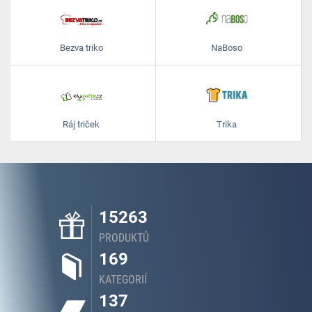
Bezva triko
NaBoso
Ráj triček
Trika
15263
PRODUKTŮ
169
KATEGORIÍ
137