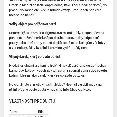
Jednoduchý nápis
„Dobré ráno čůráci“
říká všechno podstatné.
Hrnek je ideální na
latte, cappuccino, kávu i čaj
a hodí se domů, do
práce i do kanceláře, kde je
humor vítaný
. Stačí jeden pohled a
nálada jde nahoru.
Velký objem pro pořádnou porci
Keramický latte hrnek o
objemu 500 ml
má štíhlý, elegantní tvar a
pohodlné držení. Perfektní pro dlouhé pracovní dny, odpolední
pauzy nebo chvíle, kdy chceš dopřát sobě nebo kolegům
víc kávy
a víc nálady
. Díky
kvalitní keramice
vydrží každý den.
Vtipný dárek, který opravdu potěší
Hledáš
originální a vtipný dárek
? Hrnek „Dobré ráno čůráci“ pobaví
kamarády, kolegy i všechny, kteří se umí
zasmát sami sobě i světu
kolem
. Ideální jako dárek, který se opravdu používá.
Nevybrali jste si motiv v naší nabídce?
Nech si vyrobit motiv na
přání
přesně podle gusta – napiš na
info@bezvatriko.cz
VLASTNOSTI PRODUKTU
Barva:
Bílá