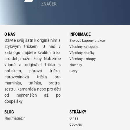
ZNAČEK
O NÁS
INFORMACE
Oživte svůj šatník originálním a
Slevové kupóny a akce
stylovým tričkem. U nás v
Všechny kategorie
katalogu najdete kvalitní trika
Všechny značky
pro děti, muže i ženy. Nabízíme
Všechny e-shopy
vtipná a originální trička s
Novinky
potiskem, párová trička,
Slevy
narozeninová trička pro
maminku, tatínka, bratra,
sestru, kamaráda nebo pro děti
od nejmenších až po
dospěláky.
BLOG
STRÁNKY
Náš magazín
O nás
Cookies