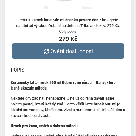
Produkt
Hrnek latte Kdo mi dneska posere den
z kategorie
ostatní od výrobce Ostatní najdete na Trikoland.cz za 279 Kč.
Celý popis
279 Kč
Ověřit dostupnost
POPIS
Keramický latte hrnek 500 ml Dobré ráno čůráci -
Ráno, které
jasně ukazuje náladu
Některé dny začínají nenápadně. Jiné už od rána dávají jasně
najevo
postoj, který každý zná
. Tento
větší latte hrnek 500 ml
je
ideální pro všechny, kteří berou život s humorem a chtějí začít den s
kávou i trochou drzosti.
Hrnek pro kávu, smích a dobrou náladu