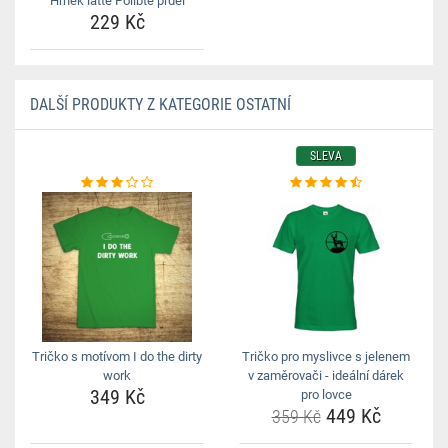
Hrnek latte Polibte prdel
229 Kč
DALŠÍ PRODUKTY Z KATEGORIE OSTATNÍ
SLEVA
Tričko s motívom I do the dirty
Tričko pro myslivce s jelenem
work
v zaměrovači - ideální dárek
349 Kč
pro lovce
449 Kč
359 Kč