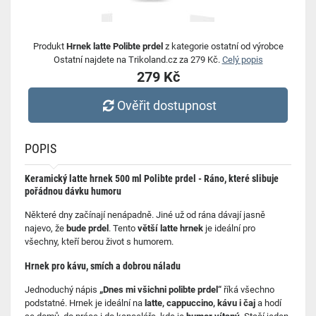
Produkt
Hrnek latte Polibte prdel
z kategorie ostatní od výrobce
Ostatní najdete na Trikoland.cz za 279 Kč.
Celý popis
279 Kč
Ověřit dostupnost
POPIS
Keramický latte hrnek 500 ml Polibte prdel -
Ráno, které slibuje
pořádnou dávku humoru
Některé dny začínají nenápadně. Jiné už od rána dávají jasně
najevo, že
bude prdel
. Tento
větší latte hrnek
je ideální pro
všechny, kteří berou život s humorem.
Hrnek pro kávu, smích a dobrou náladu
Jednoduchý nápis
„Dnes mi všichni polibte prdel“
říká všechno
podstatné. Hrnek je ideální na
latte, cappuccino, kávu i čaj
a hodí