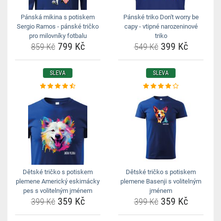
Pánská mikina s potiskem
Pánské triko Don't worry be
Sergio Ramos - pánské tričko
capy - vtipné narozeninové
pro milovníky fotbalu
triko
799 Kč
399 Kč
859 Kč
549 Kč
SLEVA
SLEVA
Dětské tričko s potiskem
Dětské tričko s potiskem
plemene Americký eskimácky
plemene Basenji s volitelným
pes s volitelným jménem
jménem
359 Kč
359 Kč
399 Kč
399 Kč