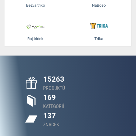
Bezva triko
NaBoso
Ráj triček
Trika
15263
PRODUKTŮ
169
KATEGORIÍ
137
ZNAČEK