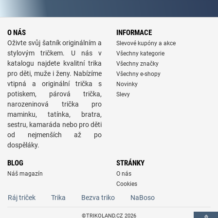
O NÁS
INFORMACE
Oživte svůj šatník originálním a
Slevové kupóny a akce
stylovým tričkem. U nás v
Všechny kategorie
katalogu najdete kvalitní trika
Všechny značky
pro děti, muže i ženy. Nabízíme
Všechny e-shopy
vtipná a originální trička s
Novinky
potiskem, párová trička,
Slevy
narozeninová trička pro
maminku, tatínka, bratra,
sestru, kamaráda nebo pro děti
od nejmenších až po
dospěláky.
BLOG
STRÁNKY
Náš magazín
O nás
Cookies
Ráj triček
Trika
Bezva triko
NaBoso
©TRIKOLAND.CZ 2026