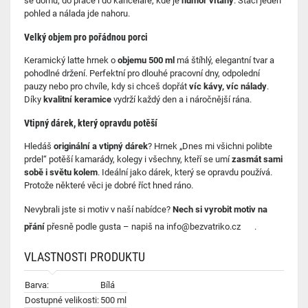
se domů, do práce i do kanceláře, kde je
humor vítaný
. Stačí jeden
pohled a nálada jde nahoru.
Velký objem pro pořádnou porci
Keramický latte hrnek o
objemu 500 ml
má štíhlý, elegantní tvar a
pohodlné držení. Perfektní pro dlouhé pracovní dny, odpolední
pauzy nebo pro chvíle, kdy si chceš dopřát
víc kávy, víc nálady
.
Díky
kvalitní keramice
vydrží každý den a i náročnější rána.
Vtipný dárek, který opravdu potěší
Hledáš
originální a vtipný dárek
? Hrnek „Dnes mi všichni polibte
prdel“ potěší kamarády, kolegy i všechny, kteří se umí
zasmát sami
sobě i světu kolem
. Ideální jako dárek, který se opravdu používá.
Protože některé věci je dobré říct hned ráno.
Nevybrali jste si motiv v naší nabídce?
Nech si vyrobit motiv na
přání
přesně podle gusta – napiš na
info@bezvatriko.cz
.
VLASTNOSTI PRODUKTU
Barva:
Bílá
Dostupné velikosti:
500 ml