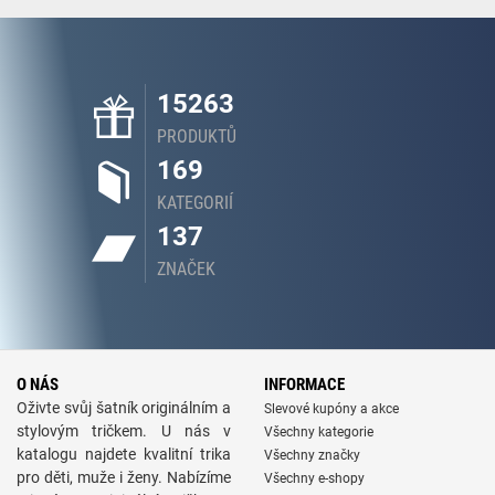
15263
PRODUKTŮ
169
KATEGORIÍ
137
ZNAČEK
O NÁS
INFORMACE
Oživte svůj šatník originálním a
Slevové kupóny a akce
stylovým tričkem. U nás v
Všechny kategorie
katalogu najdete kvalitní trika
Všechny značky
pro děti, muže i ženy. Nabízíme
Všechny e-shopy