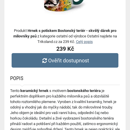
Produkt
Hrnek s potiskem Bostonský teriér - skvělý dárek pro
milovníky psů
z kategorie ostatní od výrobce Ostatní najdete na
Trikoland.cz za 239 Kč.
Celý popis
239 Kč
Ověřit dostupnost
POPIS
Tento
keramický hrnek
s motivem
bostonského teriéra
je
perfektním doplňkem pro každého milovníka psů a obzvláště
tohoto roztomilého plemene. Vyroben z kvalitní keramiky, hrnek je
odolný a vhodný jak do myčky nádobí, tak do mikrovlnné trouby.
Jeho objem je ideální pro vaši ranní kávu, odpolední čaj nebo
horkou čokoládu. Detailní a živé vyobrazení bostonského teriéra
přináší radost a potěšení při každém použití, zatímco ergonomický
design zajišťuje pohodlné držení. Tento hrnek je nejen praktický, ale