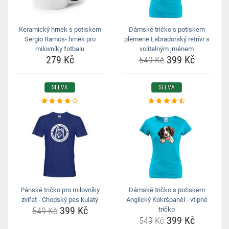
Keramický hrnek s potiskem
Dámské tričko s potiskem
Sergio Ramos- hrnek pro
plemene Labradorský retrívr s
milovníky fotbalu
volitelným jménem
279 Kč
399 Kč
549 Kč
SLEVA
SLEVA
Pánské tričko pro milovníky
Dámské tričko s potiskem
zvířat - Chodský pes kulatý
Anglický Kokršpaněl - vtipné
399 Kč
549 Kč
tričko
399 Kč
549 Kč