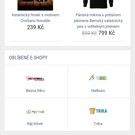
Keramický hrnek s motivem
Pánská mikina s potiskem
Cristiano Ronaldo
plemene Bernský salašnícky
239 Kč
pes s volitelným jménem
799 Kč
859 Kč
OBLÍBENÉ E-SHOPY
Bezva triko
NaBoso
Ráj triček
Trika