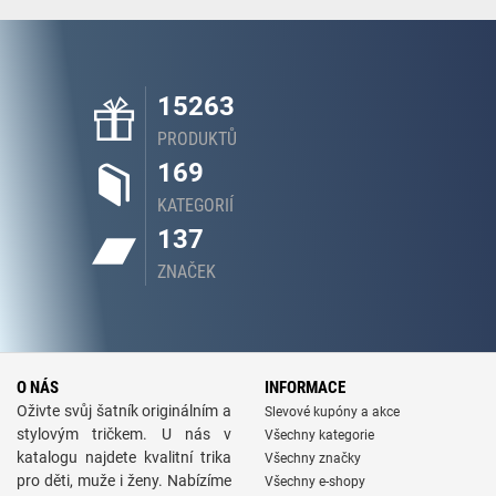
15263
PRODUKTŮ
169
KATEGORIÍ
137
ZNAČEK
O NÁS
INFORMACE
Oživte svůj šatník originálním a
Slevové kupóny a akce
stylovým tričkem. U nás v
Všechny kategorie
katalogu najdete kvalitní trika
Všechny značky
pro děti, muže i ženy. Nabízíme
Všechny e-shopy