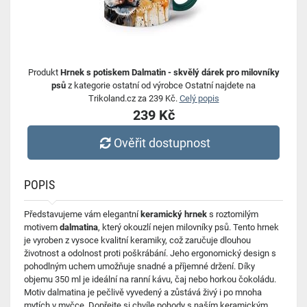
Produkt
Hrnek s potiskem Dalmatin - skvělý dárek pro milovníky
psů
z kategorie ostatní od výrobce Ostatní najdete na
Trikoland.cz za 239 Kč.
Celý popis
239 Kč
Ověřit dostupnost
POPIS
Představujeme vám elegantní
keramický hrnek
s roztomilým
motivem
dalmatina
, který okouzlí nejen milovníky psů. Tento hrnek
je vyroben z vysoce kvalitní keramiky, což zaručuje dlouhou
životnost a odolnost proti poškrábání. Jeho ergonomický design s
pohodlným uchem umožňuje snadné a příjemné držení. Díky
objemu 350 ml je ideální na ranní kávu, čaj nebo horkou čokoládu.
Motiv dalmatina je pečlivě vyvedený a zůstává živý i po mnoha
mytích v myčce. Dopřejte si chvíle pohody s naším keramickým