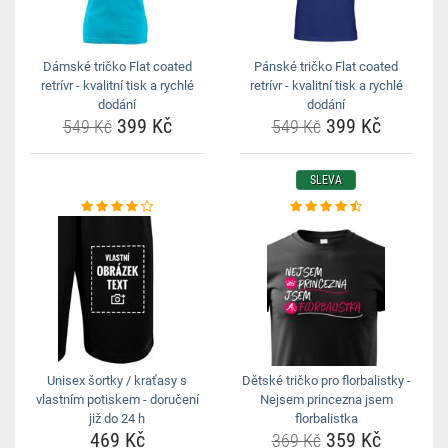
Dámské tričko Flat coated
Pánské tričko Flat coated
retrívr - kvalitní tisk a rychlé
retrívr - kvalitní tisk a rychlé
dodání
dodání
399 Kč
399 Kč
549 Kč
549 Kč
SLEVA
Unisex šortky / kraťasy s
Dětské tričko pro florbalistky -
vlastním potiskem - doručení
Nejsem princezna jsem
již do 24 h
florbalistka
469 Kč
359 Kč
369 Kč