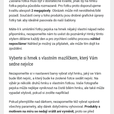
Zaslaná fotka musí být v dostatečné kvalitě, jinak by na hrnku
fotka pejska působila rozmazaně. Pro fotku proto doporučujeme
kvalitu alespoň
2 megapixely
.
Obrázek může mít neviditelné/bílé
pozadí. Součástí ceny u toho produktu jsou drobné grafické úpravy
fotky tak aby ideálně pasovala do naší šablony.
Máte-li k umístění fotky pejska na hrnek nějaký vlastní nápad nebo
připomínku, nezapomeňte nám to uvést do poznámky! Hrnky tímto
stylem děláme každý den a pro zrychlení celého procesu
náhled
neposíláme
!
Náhled je možný za příplatek, ale může tím dojít ke
zpoždění.
Vyberte si hrnek s vlastním mazlíčkem, který Vám
sedne nejvíce
Nezapomeňte si v nastavení barvy vybrat styl hrnku, jaký se Vám
bude líbit nejvíc, a který bude ke zvolené fotce sedět nejvíc. Na
výběr je několik druhů hrnku s vlastním fotkou. Vaše fotografie
pejska může nejlépe vyniknout na čistě bílém hrnku, ale také může
vypadat stylově, pokud si zvolíte například
Pokud přemýšlíte nad dárkem, nezapomeňte též vybrat správně
všechny parametry, aby dárek dotyčnému vyhovoval.
Produkty s
motivem na míru se nedají vrátit ani vyměnit,
proto se před