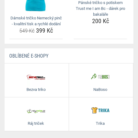
Pánské tričko s potiskem
Trust me I am Bc - dárek pro
bakaláře
Dámské tričko Nemecký pinč
200 Kč
- kvalitní tisk a rychlé dodání
399 Kč
549 Kč
OBLÍBENÉ E-SHOPY
Bezva triko
NaBoso
Ráj triček
Trika