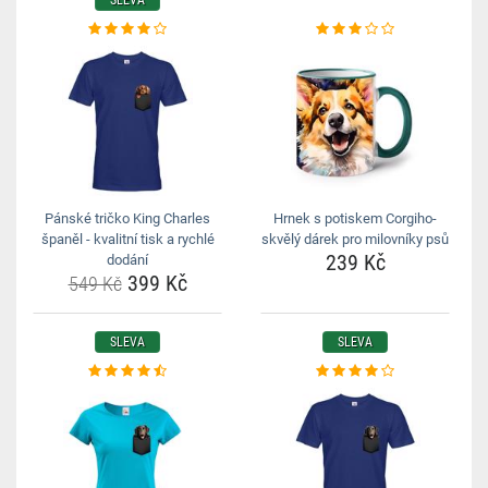
SLEVA
Pánské tričko King Charles
Hrnek s potiskem Corgiho-
španěl - kvalitní tisk a rychlé
skvělý dárek pro milovníky psů
239 Kč
dodání
399 Kč
549 Kč
SLEVA
SLEVA