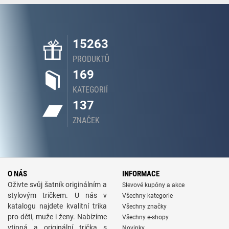
15263
PRODUKTŮ
169
KATEGORIÍ
137
ZNAČEK
O NÁS
INFORMACE
Oživte svůj šatník originálním a
Slevové kupóny a akce
stylovým tričkem. U nás v
Všechny kategorie
katalogu najdete kvalitní trika
Všechny značky
pro děti, muže i ženy. Nabízíme
Všechny e-shopy
vtipná a originální trička s
Novinky