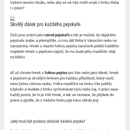
Vašem ranním rituálu, nebo aby se ná Vás mohl smát z hrnku třeba
i v práci?
Skvělý dárek pro každého pejskaře
Češi jsou známí jako
národ pejskařů
a tak je možné, že nějakého
pejskaře znáte, a přemýšlíte, co mu dát třeba k Vánocům nebo na
narozeniny. Hrnek s vlastní fotkou pejska zaručeně potěší každého
majitele! Hrnek s pejskem zajistí, že mu bude jeho mazlíček vždy
na blízku.
Ať už chcete hrnek s
fotkou pejska
pro Vás nebo jako dárek, hrnek
s pejskem je skvělým hrnkem pro každou příležitost, který navíc
nese jistou citovou vazbu. Fotka mazlíčka na hrnku Vás potěší,
kdykoliv si budete z hrnku vychutnávat kávu nebo čaj. V práci zase
každý pozná, že to je Váš hrnek, a tak se nestane, že přijdete do
práce a zjistíte, že z Vašeho hrnku pije kávu někdo jiný.
Jaký musí být poslaný obrázek Vašeho pejska?