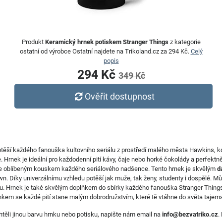
Produkt
Keramický hrnek potiskem Stranger Things
z kategorie
ostatní od výrobce Ostatní najdete na Trikoland.cz za 294 Kč.
Celý
popis
294 Kč
349 Kč
Ověřit dostupnost
těší každého fanouška kultovního seriálu z prostředí malého města Hawkins, kde s
Hrnek je ideální pro každodenní pití kávy, čaje nebo horké čokolády a perfektně
 se oblíbeným kouskem každého seriálového nadšence. Tento hrnek je skvělým
d
own. Díky univerzálnímu vzhledu potěší jak muže, tak ženy, studenty i dospělé. 
riálu. Hrnek je také skvělým doplňkem do sbírky každého fanouška Stranger Thing
nkem se každé pití stane malým dobrodružstvím, které tě vtáhne do světa tajemstv
htěli jinou barvu hrnku nebo potisku, napište nám email na
info@bezvatriko.cz
.