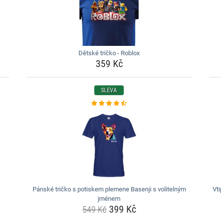
Dětské tričko - Roblox
359 Kč
SLEVA
Pánské tričko s potiskem plemene Basenji s volitelným
Vt
jménem
399 Kč
549 Kč