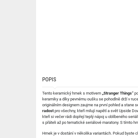
POPIS
Tento keramický hrnek s motivem
„Stranger Things“
po
keramiky a díky pevnému oušku se pohodlně drží v ruce. 
originálním designem zaujme na první pohled a stane
radost
pro všechny, kteří milují napětí a svět Upside D
kteří si večer rádi dopřejí teplý nápoj u oblíbeného se
s přáteli až po tematické seriálové maratony. S tímto hr
Hrnek je v dostání v několika variantách. Pokud byste c