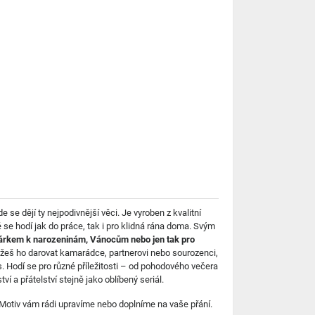
e dějí ty nejpodivnější věci. Je vyroben z kvalitní
 se hodí jak do práce, tak i pro klidná rána doma. Svým
árkem k narozeninám, Vánocům nebo jen tak pro
Můžeš ho darovat kamarádce, partnerovi nebo sourozenci,
s. Hodí se pro různé příležitosti – od pohodového večera
í a přátelství stejně jako oblíbený seriál.
 Motiv vám rádi upravíme nebo doplníme na vaše přání.