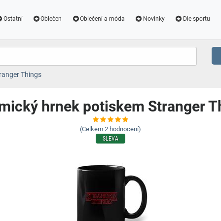
Ostatní
Oblečen
Oblečení a móda
Novinky
Dle sportu
ranger Things
mický hrnek potiskem Stranger T
(Celkem
2
hodnocení)
SLEVA