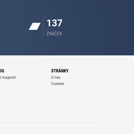
137
ZNAČEK
OG
STRÁNKY
š magazín
O nás
Cookies