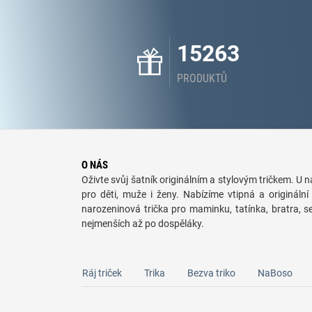
15263
PRODUKTŮ
O NÁS
Oživte svůj šatník originálním a stylovým tričkem. U ná
pro děti, muže i ženy. Nabízíme vtipná a originální 
narozeninová trička pro maminku, tatínka, bratra, 
nejmenších až po dospěláky.
Ráj triček
Trika
Bezva triko
NaBoso