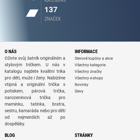
KATEGORIÍ
137
ZNAČEK
O NÁS
INFORMACE
Oživte svůj šatník originálním a
Slevové kupóny a akce
stylovým tričkem. U nás v
Všechny kategorie
katalogu najdete kvalitní trika
Všechny značky
pro děti, muže i ženy. Nabízíme
Všechny e-shopy
vtipná a originální trička s
Novinky
potiskem, párová trička,
Slevy
narozeninová trička pro
maminku, tatínka, bratra,
sestru, kamaráda nebo pro děti
od nejmenších až po
dospěláky.
BLOG
STRÁNKY