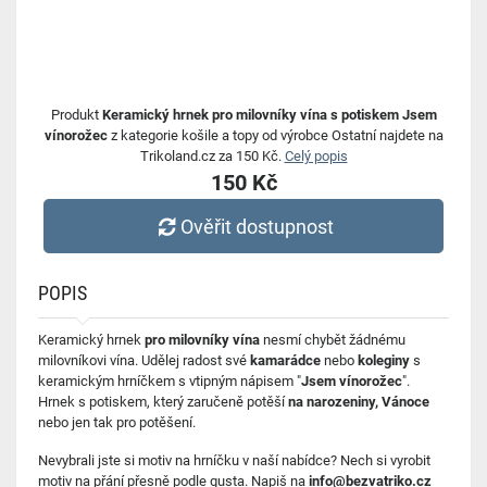
Produkt
Keramický hrnek pro milovníky vína s potiskem Jsem
vínorožec
z kategorie košile a topy od výrobce Ostatní najdete na
Trikoland.cz za 150 Kč.
Celý popis
150 Kč
Ověřit dostupnost
POPIS
Keramický hrnek
pro milovníky vína
nesmí chybět žádnému
milovníkovi vína. Udělej radost své
kamarádce
nebo
koleginy
s
keramickým hrníčkem s vtipným nápisem "
Jsem vínorožec
".
Hrnek s potiskem, který zaručeně potěší
na narozeniny, Vánoce
nebo jen tak pro potěšení.
Nevybrali jste si motiv na hrníčku v naší nabídce? Nech si vyrobit
motiv na přání přesně podle gusta. Napiš na
info@bezvatriko.cz