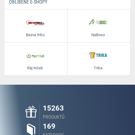
OBLÍBENÉ E-SHOPY
Bezva triko
NaBoso
Ráj triček
Trika
15263
PRODUKTŮ
169