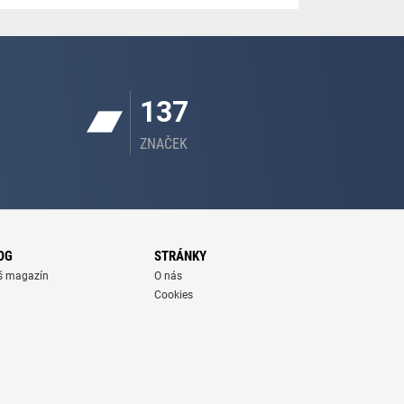
137
ZNAČEK
OG
STRÁNKY
š magazín
O nás
Cookies