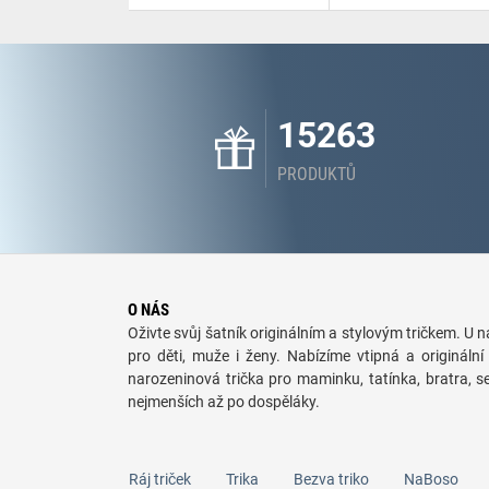
15263
PRODUKTŮ
O NÁS
Oživte svůj šatník originálním a stylovým tričkem. U ná
pro děti, muže i ženy. Nabízíme vtipná a originální 
narozeninová trička pro maminku, tatínka, bratra, 
nejmenších až po dospěláky.
Ráj triček
Trika
Bezva triko
NaBoso