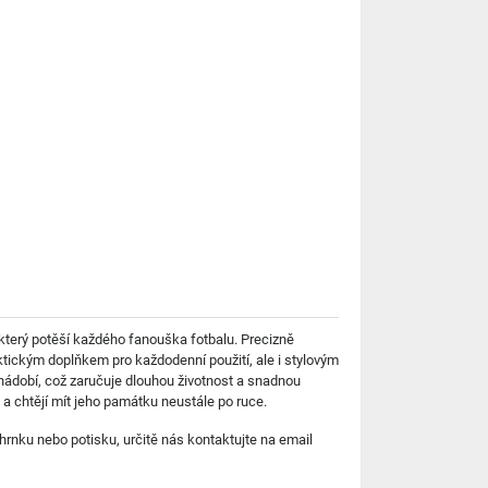
terý potěší každého fanouška fotbalu. Precizně
tickým doplňkem pro každodenní použití, ale i stylovým
 nádobí, což zaručuje dlouhou životnost a snadnou
u a chtějí mít jeho památku neustále po ruce.
rnku nebo potisku, určitě nás kontaktujte na email