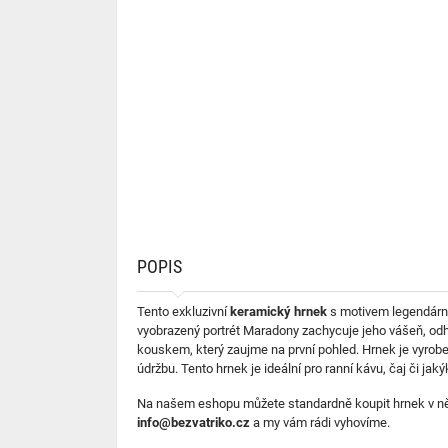
POPIS
Tento exkluzivní
keramický hrnek
s motivem legendár
vyobrazený portrét Maradony zachycuje jeho vášeň, odh
kouskem, který zaujme na první pohled. Hrnek je vyrobe
údržbu. Tento hrnek je ideální pro ranní kávu, čaj či ja
Na našem eshopu můžete standardně koupit hrnek v něko
info@bezvatriko.cz
a my vám rádi vyhovíme.