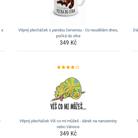
 s
Vtipný plecháček s pandou červenou - Co neudělám dnes,
Dá
počká do zítra
349 Kč
o
Vtipný plecháček Víš co mi můžeš - dárek na narozeniny
nebo Vánoce
349 Kč