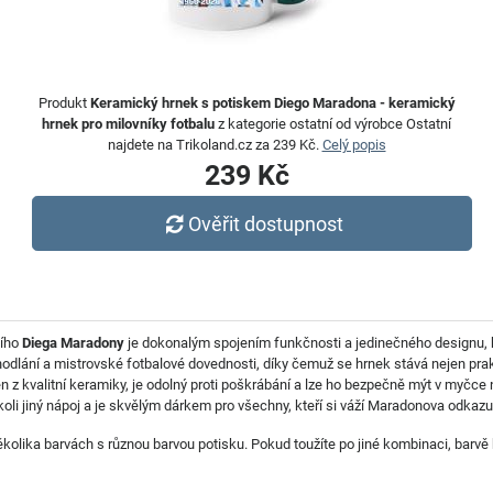
Produkt
Keramický hrnek s potiskem Diego Maradona - keramický
hrnek pro milovníky fotbalu
z kategorie ostatní od výrobce Ostatní
najdete na Trikoland.cz za 239 Kč.
Celý popis
239 Kč
Ověřit dostupnost
ního
Diega Maradony
je dokonalým spojením funkčnosti a jedinečného designu, k
odlání a mistrovské fotbalové dovednosti, díky čemuž se hrnek stává nejen prak
n z kvalitní keramiky, je odolný proti poškrábání a lze ho bezpečně mýt v myčce
kýkoli jiný nápoj a je skvělým dárkem pro všechny, kteří si váží Maradonova odkaz
lika barvách s různou barvou potisku. Pokud toužíte po jiné kombinaci, barvě h