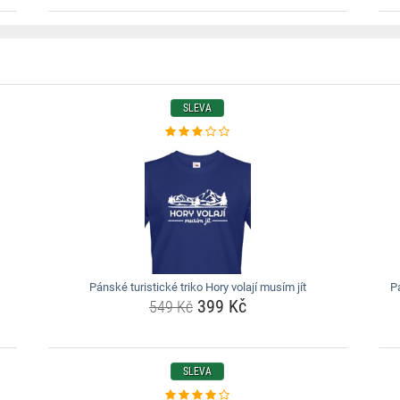
SLEVA
Pánské turistické triko Hory volají musím jít
P
399 Kč
549 Kč
SLEVA