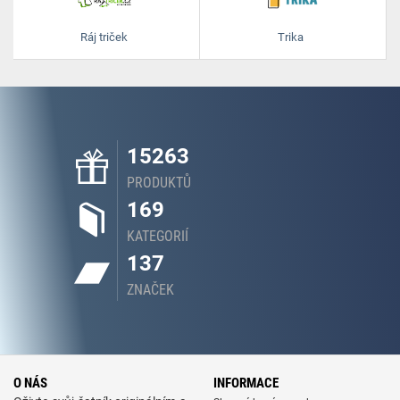
Ráj triček
Trika
15263
PRODUKTŮ
169
KATEGORIÍ
137
ZNAČEK
O NÁS
INFORMACE