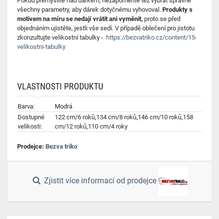
Pokud přemýšlíte nad dárkem, nezapomeňte též vybrat správně
všechny parametry, aby dárek dotyčnému vyhovoval.
Produkty s
motivem na míru se nedají vrátit ani vyměnit,
proto se před
objednáním ujistěte, jestli vše sedí. V případě oblečení pro jistotu
zkonzultujte velikostní tabulky -
https://bezvatriko.cz/content/15-
velikostni-tabulky
VLASTNOSTI PRODUKTU
Barva:
Modrá
Dostupné
122 cm/6 roků,134 cm/8 roků,146 cm/10 roků,158
velikosti:
cm/12 roků,110 cm/4 roky
Prodejce:
Bezva triko
Zjistit více informací od prodejce