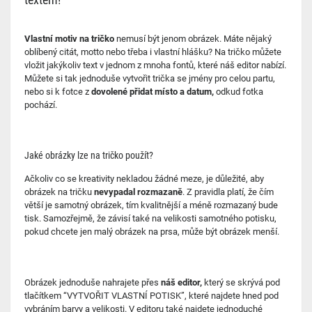
Vlastní motiv na tričko
nemusí být jenom obrázek. Máte nějaký
oblíbený citát, motto nebo třeba i vlastní hlášku? Na tričko můžete
vložit jakýkoliv text v jednom z mnoha fontů, které náš editor nabízí.
Můžete si tak jednoduše vytvořit trička se jmény pro celou partu,
nebo si k fotce z
dovolené přidat místo a datum,
odkud fotka
pochází.
Jaké obrázky lze na tričko použít?
Ačkoliv co se kreativity nekladou žádné meze, je důležité, aby
obrázek na tričku
nevypadal rozmazaně
. Z pravidla platí, že čím
větší je samotný obrázek, tím kvalitnější a méně rozmazaný bude
tisk. Samozřejmě, že závisí také na velikosti samotného potisku,
pokud chcete jen malý obrázek na prsa, může být obrázek menší.
Obrázek jednoduše nahrajete přes
náš editor,
který se skrývá pod
tlačítkem “VYTVOŘIT VLASTNÍ POTISK”, které najdete hned pod
vybráním barvy a velikosti. V editoru také najdete jednoduché