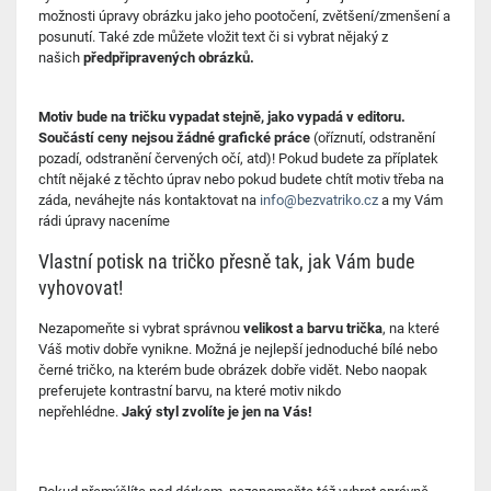
možnosti úpravy obrázku jako jeho pootočení, zvětšení/zmenšení a
posunutí. Také zde můžete vložit text či si vybrat nějaký z
našich
předpřipravených obrázků.
Motiv bude na tričku vypadat stejně, jako vypadá v editoru.
Součástí ceny nejsou žádné grafické práce
(oříznutí, odstranění
pozadí, odstranění červených očí, atd)! Pokud budete za příplatek
chtít nějaké z těchto úprav nebo pokud budete chtít motiv třeba na
záda, neváhejte nás kontaktovat na
info@bezvatriko.cz
a my Vám
rádi úpravy naceníme
Vlastní potisk na tričko přesně tak, jak Vám bude
vyhovovat!
Nezapomeňte si vybrat správnou
velikost a barvu trička
, na které
Váš motiv dobře vynikne. Možná je nejlepší jednoduché bílé nebo
černé tričko, na kterém bude obrázek dobře vidět. Nebo naopak
preferujete kontrastní barvu, na které motiv nikdo
nepřehlédne.
Jaký styl zvolíte je jen na Vás!