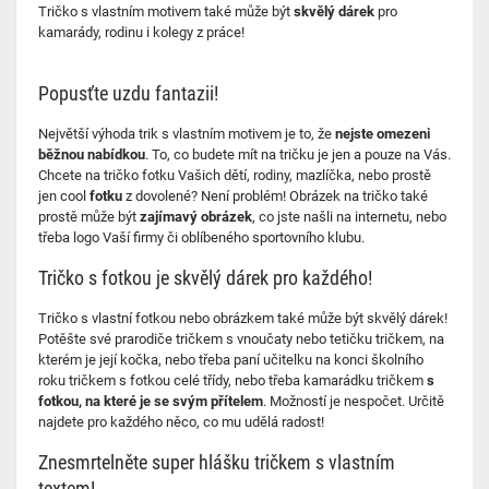
Tričko s vlastním motivem také může být
skvělý dárek
pro
kamarády, rodinu i kolegy z práce!
Popusťte uzdu fantazii!
Největší výhoda trik s vlastním motivem je to, že
nejste omezeni
běžnou nabídkou
. To, co budete mít na tričku je jen a pouze na Vás.
Chcete na tričko fotku Vašich dětí, rodiny, mazlíčka, nebo prostě
jen cool
fotku
z dovolené? Není problém! Obrázek na tričko také
prostě může být
zajímavý obrázek
, co jste našli na internetu, nebo
třeba logo Vaší firmy či oblíbeného sportovního klubu.
Tričko s fotkou je skvělý dárek pro každého!
Tričko s vlastní fotkou nebo obrázkem také může být skvělý dárek!
Potěšte své prarodiče tričkem s vnoučaty nebo tetičku tričkem, na
kterém je její kočka, nebo třeba paní učitelku na konci školního
roku tričkem s fotkou celé třídy, nebo třeba kamarádku tričkem
s
fotkou, na které je se svým přítelem
. Možností je nespočet. Určitě
najdete pro každého něco, co mu udělá radost!
Znesmrtelněte super hlášku tričkem s vlastním
textem!