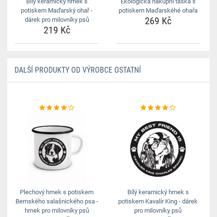
Bílý keramický hrnek s
Ekologická nákupní taška s
potiskem Maďarský ohař -
potiskem Maďarskéhé ohařa
269 Kč
dárek pro milovníky psů
219 Kč
DALŠÍ PRODUKTY OD VÝROBCE OSTATNÍ
Plechový hrnek s potiskem
Bílý keramický hrnek s
Bernského salašnického psa -
potiskem Kavalír King - dárek
hrnek pro milovníky psů
pro milovníky psů