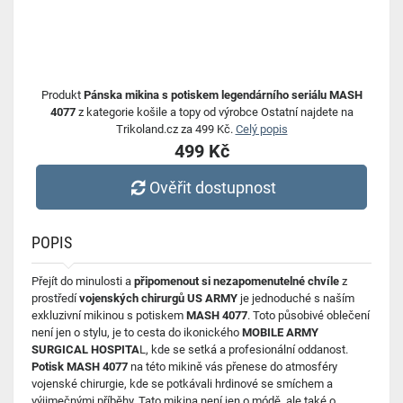
Produkt
Pánska mikina s potiskem legendárního seriálu MASH
4077
z kategorie košile a topy od výrobce Ostatní najdete na
Trikoland.cz za 499 Kč.
Celý popis
499 Kč
Ověřit dostupnost
POPIS
Přejít do minulosti a
připomenout si nezapomenutelné chvíle
z
prostředí
vojenských chirurgů US ARMY
je jednoduché s naším
exkluzivní mikinou s potiskem
MASH 4077
. Toto působivé oblečení
není jen o stylu, je to cesta do ikonického
MOBILE ARMY
SURGICAL HOSPITA
L, kde se setká a profesionální oddanost.
Potisk MASH 4077
na této mikině vás přenese do atmosféry
vojenské chirurgie, kde se potkávali hrdinové se smíchem a
výjimečnými příběhy. Tato mikina není jen o módě, ale také o