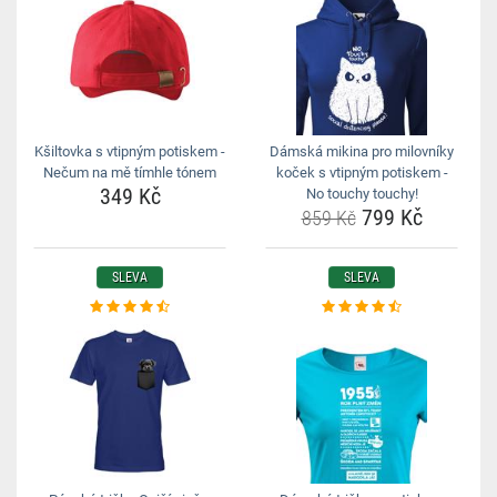
Kšiltovka s vtipným potiskem -
Dámská mikina pro milovníky
Nečum na mě tímhle tónem
koček s vtipným potiskem -
349 Kč
No touchy touchy!
799 Kč
859 Kč
SLEVA
SLEVA