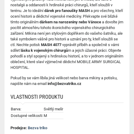
nostalgii a oddanosti k hrdinské práci chirurgů, kteří sloužili v
terénu. Je to ideální
dárek pro fanoušky MASH
a pro všechny, kteří
ocení historii a dědictví vojenské medicíny. Překvapte své blízké
tímto originálním
dárkem na narozeniny nebo Vánoce
a dovolte jim
pocítit atmosféru tohoto ikonického vojenského chirurgického
zařízení. Mikina není jen stylovým doplňkem do vašeho šatníku, ale
také symbolem vášně pro historii a uznání pro ty, kteří sloužili se
ctí. Nechte potisk
MASH 4077
vyprávět příběh a společně s vámi
sdílet
lásku k vojenským chirurgů
m a jejich úžasné práci. Objevte
pohodlí a styl spojený s hrdinskou historií, a to v jednom originálním
oblečení, které slaví výjimečné dědictví MOBILE ARMY SURGICAL
HOSPITAL.
Pokud by se vám líbila jiná velikost nebo barva mikiny a potisku,
napište nám na email
info@bezvatriko.cz
VLASTNOSTI PRODUKTU
Barva:
Světlý melír
Dostupné velikosti:
M
Prodejce:
Bezva triko