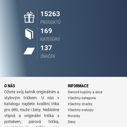
15263
PRODUKTŮ
169
KATEGORIÍ
137
ZNAČEK
O NÁS
INFORMACE
Oživte svůj šatník originálním a
Slevové kupóny a akce
stylovým tričkem. U nás v
Všechny kategorie
katalogu najdete kvalitní trika
Všechny značky
pro děti, muže i ženy. Nabízíme
Všechny e-shopy
vtipná a originální trička s
Novinky
potiskem, párová trička,
Slevy