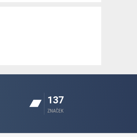
137
ZNAČEK