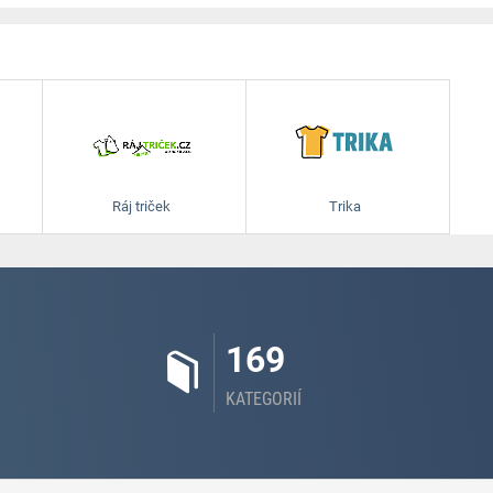
Ráj triček
Trika
169
KATEGORIÍ