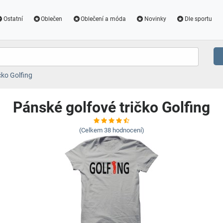
Ostatní
Oblečen
Oblečení a móda
Novinky
Dle sportu
čko Golfing
Pánské golfové tričko Golfing
(Celkem
38
hodnocení)