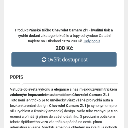
Produkt
Pánské tričko Chevrolet Camaro Zl1 - kvalitní tisk a
rychlé dodání
z kategorie košile a topy od výrobce Ostatní
najdete na Trikoland.cz za 200 Kč.
Celý popis
200 Kč
Ověřit dostupnost
POPIS
Vstupte
do světa výkonu a elegance
s naším
exkluzivním tričkem
zdobeným impozantním automobilem Chevrolet Camaro ZL1
.
Toto není jen tričko, je to umělecký výraz vášně pro rychlá auta a
bezkonkurenční design.
Chevrolet Camaro ZL1
je synonymem pro
sílu, rychlost a ikonický americký design. Naše triko zachycuje tuto
esenci a přináší ji přímo do vašeho šatníku. S precizním potiskem
tohoto špičkového vozu vás tričko spěchá na cestu plnou
adrenalinu a vášně. Vyrobili jsme ho s ohledem na kvalitu a pohodlí.