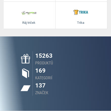
Ráj triček
Trika
15263
PRODUKTŮ
169
KATEGORIÍ
137
ZNAČEK