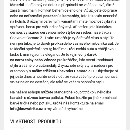
Materiál
je příjemný na dotek a přizpůsobí se vaší postavě, čímž
zajistí maximální komfort během celého dne. Ať už jdete
do práce
nebo na neformální posezení s kamarády
, toto triko vás nenechá
na holích. S různými barevnými variantami máte možnost vybrat si
správnou barvu pro váš jedinečný styl. Ať preferujete
klasickou
černou, výraznou červenou nebo stylovou šedou
, naše triko s
Chevrolet Camaro ZL1 vám umožňuje vyjádřit váš vkus a styl. To
není jen triko, je to
dárek pro každého vášnivého milovníka aut
. Je
to ideální společník pro ty, kteří mají rádi rychlá auta a chtějí svou
lásku k nim vyjádřit s elegancí. Je to výjimečný
dárek
na narozeniny nebo Vánoce
pro každého, kdo ocení kombinaci
stylu a vášně pro automobily. Zvýrazněte svůj styl a nadšení pro
automobily s
naším tričkem Chevrolet Camaro ZL1
. Objednejte si
jej ještě dnes a nechte svět vidět, že vaše vášeň pro auta nechává
vzkaz nejen na cestách, ale také ve vašem osobním stylu.
Na našem eshopu můžete standardně koupit tričko v několika
barvách s různou barvou potisku. Pokud toužíte po jiné kombinaci,
barvě trička nebo potisku, určitě nás kontaktujte na email
info@bezvatriko.cz
a my vám rádi vyhovíme.
VLASTNOSTI PRODUKTU