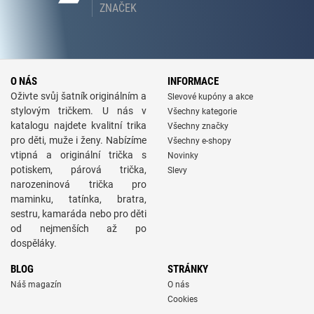
ZNAČEK
O NÁS
INFORMACE
Oživte svůj šatník originálním a
Slevové kupóny a akce
stylovým tričkem. U nás v
Všechny kategorie
katalogu najdete kvalitní trika
Všechny značky
pro děti, muže i ženy. Nabízíme
Všechny e-shopy
vtipná a originální trička s
Novinky
potiskem, párová trička,
Slevy
narozeninová trička pro
maminku, tatínka, bratra,
sestru, kamaráda nebo pro děti
od nejmenších až po
dospěláky.
BLOG
STRÁNKY
Náš magazín
O nás
Cookies