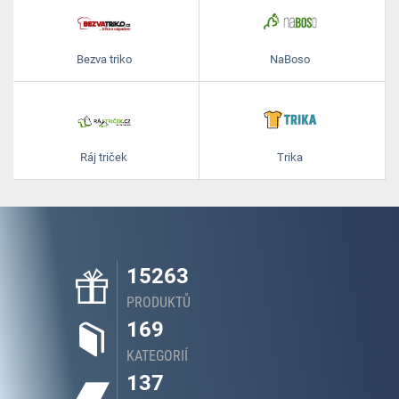
Bezva triko
NaBoso
Ráj triček
Trika
15263
PRODUKTŮ
169
KATEGORIÍ
137