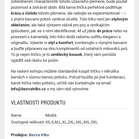
zohledněním charakteristik tohoto úžasného plemene, bude poutat
pozornost a získávat obdiv. Bílá barva trička perfektně podtrhuje
krásu a čistotu
tohoto plemene, ale nebojte se experimentovat – i
s jinými barvami potisk vynikne skvěle. Toto triko není jen
stylovým
oblečením
, ale také výrazem vášně pro psy a vynikajícím
způsobem, jak se s nimi identifikovat. Ať už jdete
do práce
nebo na
posezení s kamarády, toto triko dodá vašemu outfitu eleganci a
originalitu. Vyberte si
styl a komfort
, kombinujte s různými barvami
a buďte připraveni na vlnu komplimentů od ostatních milovníků psů.
To je nejen tričko, je to
umělecký kousek
, který vám pomůže
vyjádřit vaši lásku ke psům.
Na našem eshopu můžete standardně koupit tričko v několika
barvách s různou barvou potisku. Pokud toužíte po jiné kombinaci,
barvě trička nebo potisku, určitě nás kontaktujte na email
info@bezvatriko.cz
a my vám rádi vyhovíme.
VLASTNOSTI PRODUKTU
Barva:
Modrá
Dostupné velikosti:
XS,S,M,L,XL,2XL,3XL,4XL,5XL
Prodejce:
Bezva triko